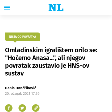
NIŠTA OD POVRATKA
Omladinskim igralištem orilo se:
"Hoćemo Anasa...", ali njegov
povratak zaustavio je HNS-ov
sustav
Denis Frančišković
20. ožujak 2021 17:36