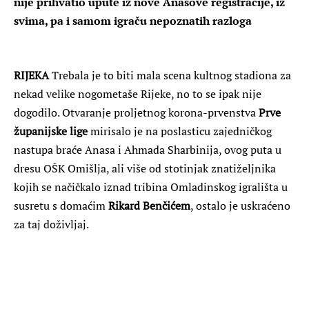
nije prihvatio upute iz nove Anasove registracije, iz
svima, pa i samom igraču nepoznatih razloga
RIJEKA
Trebala je to biti mala scena kultnog stadiona za
nekad velike nogometaše Rijeke, no to se ipak nije
dogodilo. Otvaranje proljetnog korona-prvenstva
Prve
županijske lige
mirisalo je na poslasticu zajedničkog
nastupa braće Anasa i Ahmada Sharbinija, ovog puta u
dresu OŠK Omišlja, ali više od stotinjak znatiželjnika
kojih se načičkalo iznad tribina Omladinskog igrališta u
susretu s domaćim
Rikard Benčićem
, ostalo je uskraćeno
za taj doživljaj.