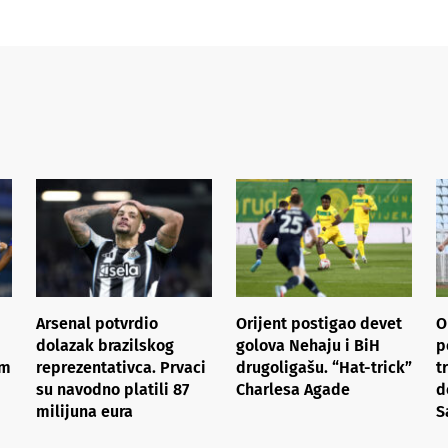
Arsenal potvrdio
Orijent postigao devet
O
dolazak brazilskog
golova Nehaju i BiH
p
om
reprezentativca. Prvaci
drugoligašu. “Hat-trick”
t
su navodno platili 87
Charlesa Agade
d
milijuna eura
S