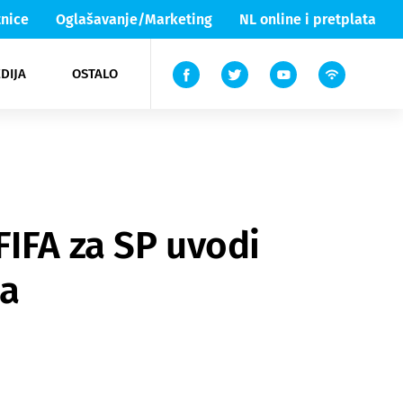
nice
Oglašavanje/Marketing
NL online i pretplata
DIJA
OSTALO
ar
ortovi
 List TV
entari
elgood
Lika & Senj
FIFA za SP uvodi
đa