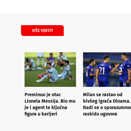
VIŠE VIJESTI
Preminuo je otac
Milan se rastao od
Lionela Messija. Bio mu
bivšeg igrača Dinama.
je i agent te ključna
Radi se o sporazumn
figura u karijeri
raskidu ugovora