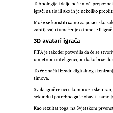
Tehnologija i dalje neće moći prepoznati
igrači na tlu ili ako ih je nekoliko preb
Može se koristiti samo za pozicijsko zal
zahtijevaju tumačenje o tome je li igra
3D avatari igrača
FIFA je također potvrdila da će se stvorit
umjetnom inteligencijom kako bi se don
To će značiti izradu digitalnog skenira
timova.
Svaki igrač će ući u komoru za skeniranj
sekundu i potrebno ga je obaviti samo j
Kao rezultat toga, na Svjetskom prvenstv