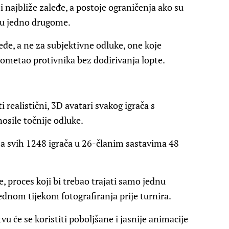
 najbliže zaleđe, a postoje ograničenja ako su
lizu jedno drugome.
eđe, a ne za subjektivne odluke, one koje
č ometao protivnika bez dodirivanja lopte.
i realistični, 3D avatari svakog igrača s
osile točnije odluke.
nja svih 1248 igrača u 26-članim sastavima 48
e, proces koji bi trebao trajati samo jednu
ednom tijekom fotografiranja prije turnira.
u će se koristiti poboljšane i jasnije animacije