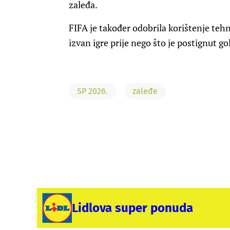
zaleđa.
FIFA je također odobrila korištenje tehno
izvan igre prije nego što je postignut go
SP 2026.
zaleđe
Lidlova super ponuda