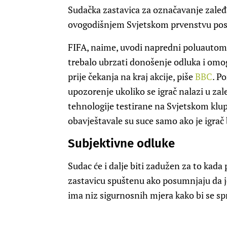
Sudačka zastavica za označavanje zale
ovogodišnjem Svjetskom prvenstvu posta
FIFA, naime, uvodi napredni poluautoma
trebalo ubrzati donošenje odluka i om
prije čekanja na kraj akcije, piše
BBC
. P
upozorenje ukoliko se igrač nalazi u za
tehnologije testirane na Svjetskom kl
obavještavale su suce samo ako je igrač
Subjektivne odluke
Sudac će i dalje biti zadužen za to kada 
zastavicu spuštenu ako posumnjaju da je
ima niz sigurnosnih mjera kako bi se spr