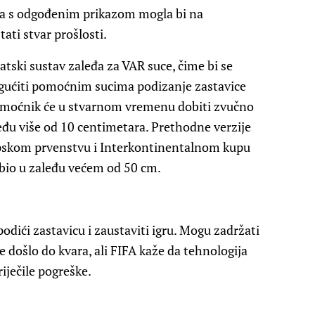
đa s odgođenim prikazom mogla bi na
ti stvar prošlosti.
tski sustav zaleđa za VAR suce, čime bi se
ogućiti pomoćnim sucima podizanje zastavice
omoćnik će u stvarnom vremenu dobiti zvučno
leđu više od 10 centimetara. Prethodne verzije
upskom prvenstvu i Interkontinentalnom kupu
 bio u zaleđu većem od 50 cm.
podići zastavicu i zaustaviti igru. Mogu zadržati
 došlo do kvara, ali FIFA kaže da tehnologija
iječile pogreške.