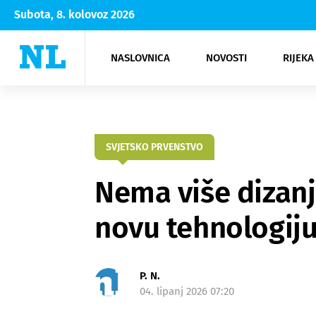
Subota, 8. kolovoz 2026
NASLOVNICA
NOVOSTI
RIJEKA
Rijeka
Kultura
Opatija
Hrvatsk
Moda
NK Rije
Sh
SVJETSKO PRVENSTVO
Nema više dizanj
novu tehnologiju
P. N.
04. lipanj 2026 07:20