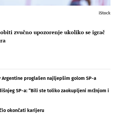
iStock
biti zvučno upozorenje ukoliko se igrač
ara
v Argentine proglašen najljepšim golom SP-a
išnjeg SP-a: “Bili ste toliko zaokupljeni mržnjom i
čio okončati karijeru