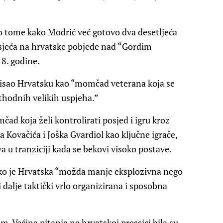
o tome kako Modrić već gotovo dva desetljeća
sjeća na hrvatske pobjede nad “Gordim
8. godine.
pisao Hrvatsku kao “momčad veterana koja se
ethodnih velikih uspjeha.”
ad koja želi kontrolirati posjed i igru kroz
 Kovačića i Joška Gvardiol kao ključne igrače,
va u tranziciji kada se bekovi visoko postave.
ako je Hrvatska “možda manje eksplozivna nego
i dalje taktički vrlo organizirana i sposobna
. Većina pitanja na hrvatskoj pressici bila su