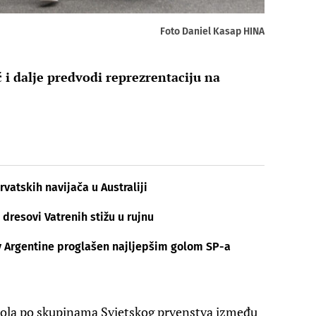
Foto Daniel Kasap HINA
 i dalje predvodi reprezrentaciju na
vatskih navijača u Australiji
 dresovi Vatrenih stižu u rujnu
v Argentine proglašen najljepšim golom SP-a
 kola po skupinama Svjetskog prvenstva između