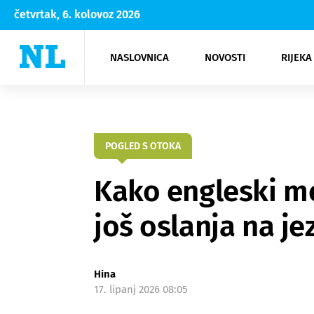
četvrtak, 6. kolovoz 2026
NASLOVNICA
NOVOSTI
RIJEKA
Rijeka
Kultura
Opatija
Hrvatsk
Moda
NK Rije
Sh
POGLED S OTOKA
Kako engleski me
još oslanja na je
Hina
17. lipanj 2026 08:05