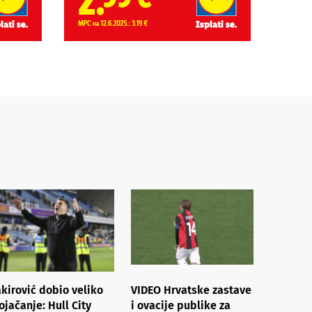
akirović dobio veliko
VIDEO Hrvatske zastave
ojačanje: Hull City
i ovacije publike za