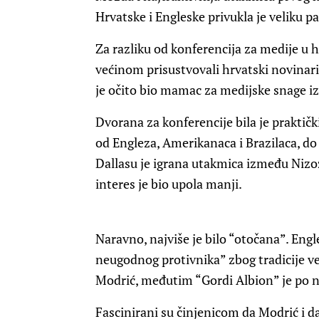
Hrvatske i Engleske privukla je veliku p
Za razliku od konferencija za medije u 
većinom prisustvovali hrvatski novinar
je očito bio mamac za medijske snage iz 
Dvorana za konferencije bila je praktički 
od Engleza, Amerikanaca i Brazilaca, do 
Dallasu je igrana utakmica između Niz
interes je bio upola manji.
Naravno, najviše je bilo “otočana”. Engl
neugodnog protivnika” zbog tradicije vel
Modrić, međutim “Gordi Albion” je po nj
Fascinirani su činjenicom da Modrić i d