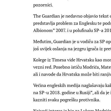
pozornici.
The Guardian je nedavno objavio tekst 
predstavlja problem za Englesku te pod
Albionom” 2007. i u polufinalu SP-a 201
Međutim, Guardian je u vodiču za SP o
još uvijek oslanja na jezgru igrača iz pr
Kolege iz Timesa vide Hrvatsku kao momč
vezni red. Posebno ističu Modrića, Matea
ali i navode da Hrvatska može biti ranji
Većina engleskih medija naglašavaju k
na SP-u 2018. godine u Rusiji”, ali da je 
kazniti svaku pogrešku protivnika.
Najveći interes je bio za Lukom Modrićem