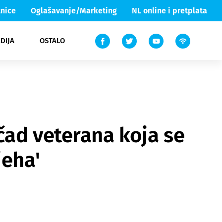
nice
Oglašavanje/Marketing
NL online i pretplata
DIJA
OSTALO
ar
ortovi
 List TV
entari
elgood
Lika & Senj
čad veterana koja se
jeha'