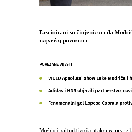
Fascinirani su činjenicom da Modrić
najvećoj pozornici
POVEZANE VIJESTI
VIDEO Apsolutni show Luke Modrića i hr
Adidas i HNS objavili partnerstvo, novi
Fenomenalni gol Lopesa Cabrala proti
Možda i najtraktivnija utakmica prvog