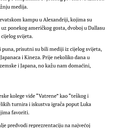
ažnju medija.
hrvatskom kampu u Alexandriji, kojima su
i uz ponekog američkog gosta, dvoboj u Dallasu
cijelog svijeta.
puna, prisutni su bili mediji iz cijelog svijeta,
Japanaca i Kineza. Prije nekoliko dana u
ozemske i Japana, no kažu nam domaćini,
eske kolege vide “Vatrene” kao “teškog i
ikih turnira i iskustva igrača poput Luka
ima favoriti.
alje predvodi reprezrentaciju na najvećoj