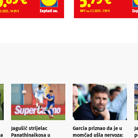
Jagušić strijelac
Garcia priznao da je u
J
na
Panathinaikosa u
momčad ušla nervoza:
p