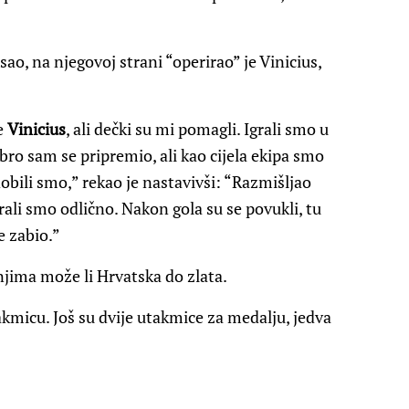
o, na njegovoj strani “operirao” je Vinicius,
e
Vinicius
, ali dečki su mi pomagli. Igrali smo u
bro sam se pripremio, ali kao cijela ekipa smo
dobili smo,” rekao je nastavivši: “Razmišljao
ali smo odlično. Nakon gola su se povukli, tu
e zabio.”
njima može li Hrvatska do zlata.
kmicu. Još su dvije utakmice za medalju, jedva