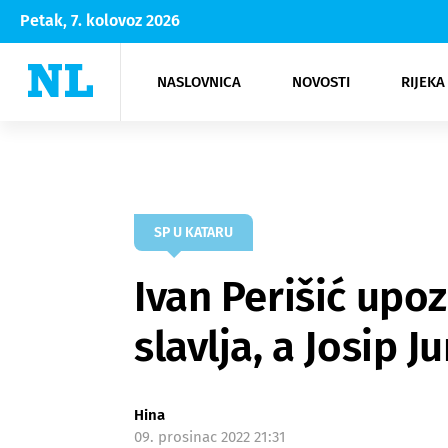
Petak, 7. kolovoz 2026
NASLOVNICA
NOVOSTI
RIJEKA
Rijeka
Kultura
Opatija
Hrvatsk
Moda
NK Rije
Sh
SP U KATARU
Ivan Perišić upoz
slavlja, a Josip 
Hina
09. prosinac 2022 21:31