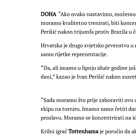
DOHA
“Ako ovako nastavimo, možemo m
moramo kvalitetno trenirati, biti koncent
Perišić nakon trijumfa protiv Brazila u 
Hrvatska je drugo svjetsko prvenstvu u n
samo rijetke reprezentacije.
“Da, ali imamo u lipnju iduće godine još
dani,” kazao je Ivan Perišić nakon susre
“Sada moramo što prije zaboraviti ovu 
ekipu na turniru. Imamo samo četiri da
proslavu. Moramo se koncentrirati na i
Krilni igrač
Tottenhama
je poručio da a