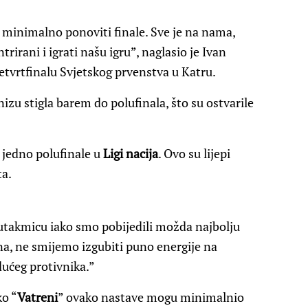
inimalno ponoviti finale. Sve je na nama,
rirani i igrati našu igru”, naglasio je Ivan
četvrtfinalu Svjetskog prvenstva u Katru.
izu stigla barem do polufinala, što su ostvarile
 jedno polufinale u
Ligi nacija
. Ovo su lijepi
ta.
utakmicu iako smo pobijedili možda najbolju
na, ne smijemo izgubiti puno energije na
dućeg protivnika.”
ko “
Vatreni
” ovako nastave mogu minimalnio