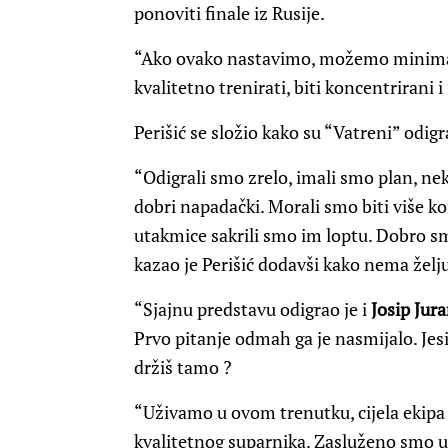
ponoviti finale iz Rusije.
“Ako ovako nastavimo, možemo minimal
kvalitetno trenirati, biti koncentrirani i 
Perišić se složio kako su “Vatreni” odig
“Odigrali smo zrelo, imali smo plan, nek
dobri napadački. Morali smo biti više ko
utakmice sakrili smo im loptu. Dobro smo
kazao je Perišić dodavši kako nema želju
“Sjajnu predstavu odigrao je i
Josip Jur
Prvo pitanje odmah ga je nasmijalo. Jesi l
držiš tamo ?
“Uživamo u ovom trenutku, cijela ekipa 
kvalitetnog suparnika. Zasluženo smo u 