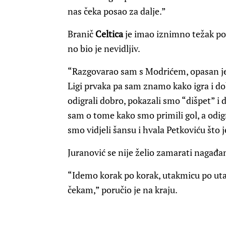
nas čeka posao za dalje.”
Branič
Celtica
je imao iznimno težak posa
no bio je nevidljiv.
“Razgovarao sam s Modrićem, opasan j
Ligi prvaka pa sam znamo kako igra i do
odigrali dobro, pokazali smo “dišpet” i 
sam o tome kako smo primili gol, a odigr
smo vidjeli šansu i hvala Petkoviću što j
Juranović se nije želio zamarati nagađa
“Idemo korak po korak, utakmicu po uta
čekam,” poručio je na kraju.