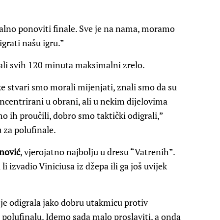
no ponoviti finale. Sve je na nama, moramo
igrati našu igru.”
rali svih 120 minuta maksimalni zrelo.
e stvari smo morali mijenjati, znali smo da su
ncentrirani u obrani, ali u nekim dijelovima
 ih proučili, dobro smo taktički odigrali,”
 za polufinale.
anović
, vjerojatno najbolju u dresu “Vatrenih”.
i izvadio Viniciusa iz džepa ili ga još uvijek
je odigrala jako dobru utakmicu protiv
polufinalu. Idemo sada malo proslaviti, a onda