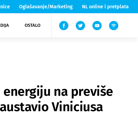
nice
Oglašavanje/Marketing
NL online i pretplata
DIJA
OSTALO
ar
ortovi
 List TV
entari
elgood
Lika & Senj
i energiju na previše
zaustavio Viniciusa