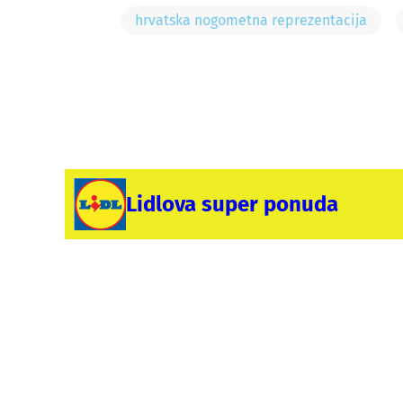
hrvatska nogometna reprezentacija
Lidlova super ponuda