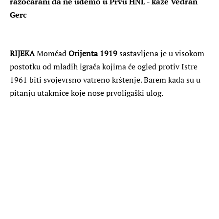
razočarani da ne uđemo u Prvu HNL - kaže Vedran
Gerc
RIJEKA
Momčad
Orijenta 1919
sastavljena je u visokom
postotku od mladih igrača kojima će ogled protiv Istre
1961 biti svojevrsno vatreno krštenje. Barem kada su u
pitanju utakmice koje nose prvoligaški ulog.