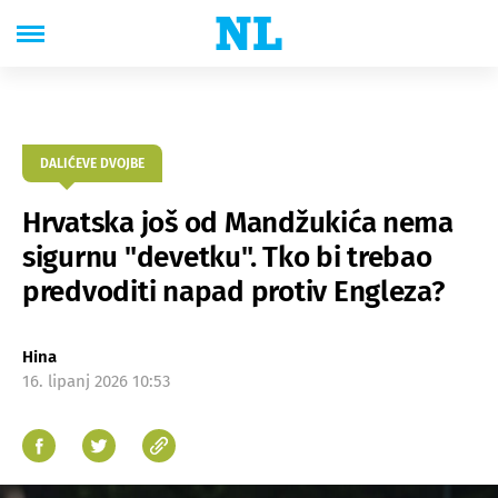
DALIĆEVE DVOJBE
Hrvatska još od Mandžukića nema
sigurnu "devetku". Tko bi trebao
predvoditi napad protiv Engleza?
Hina
16. lipanj 2026 10:53