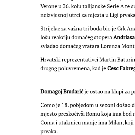
Verone u 36. kolu talijanske Serie A te s
neizvjesnoj utrci za mjesta u Ligi prvaka
Strijelac za važna tri boda bio je Grk An
lošu reakciju domaćeg stopera
Andrias
svladao domaćeg vratara Lorenza Mont
Hrvatski reprezentativci Martin Baturin
drugog poluvremena, kad je
Cesc Fabre
Domagoj Bradarić
je ostao na klupi za p
Como je 18. pobjedom u sezoni došao d
mjesto preskočivši Romu koja ima bod m
Coma i utakmicu manje ima Milan, koji d
prvaka.