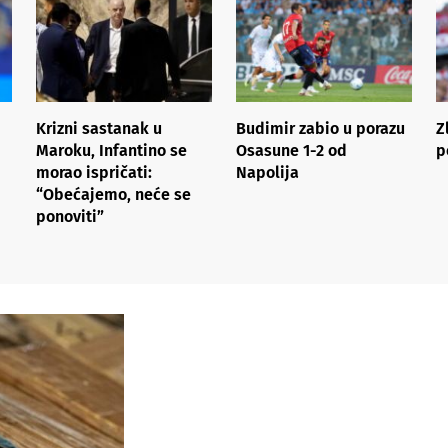
Krizni sastanak u
Budimir zabio u porazu
Z
Maroku, Infantino se
Osasune 1-2 od
p
morao ispričati:
Napolija
“Obećajemo, neće se
ponoviti”