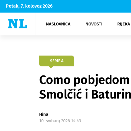
Petak, 7. kolovoz 2026
NASLOVNICA
NOVOSTI
RIJEKA
Rijeka
Kultura
Opatija
Hrvatsk
Moda
NK Rije
Sh
SERIE A
Como pobjedom u 
Smolčić i Baturin
Hina
10. svibanj 2026 14:43