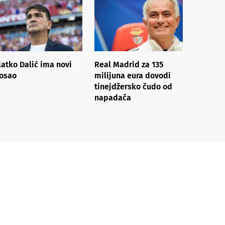
latko Dalić ima novi
Real Madrid za 135
osao
milijuna eura dovodi
tinejdžersko čudo od
napadača