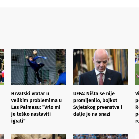
Hrvatski vratar u
UEFA: Ništa se nije
V
velikim problemima u
promijenilo, bojkot
p
Las Palmasu: “Vrlo mi
Svjetskog prvenstva i
R
je teško nastaviti
dalje je na snazi
p
igrati”
r