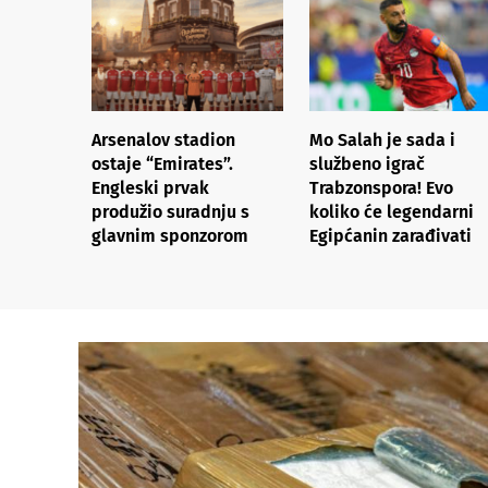
Arsenalov stadion
Mo Salah je sada i
ostaje “Emirates”.
službeno igrač
Engleski prvak
Trabzonspora! Evo
produžio suradnju s
koliko će legendarni
glavnim sponzorom
Egipćanin zarađivati