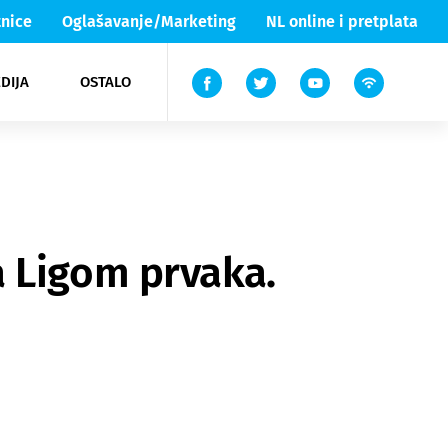
nice
Oglašavanje/Marketing
NL online i pretplata
DIJA
OSTALO
ar
ortovi
 List TV
entari
elgood
Lika & Senj
a Ligom prvaka.