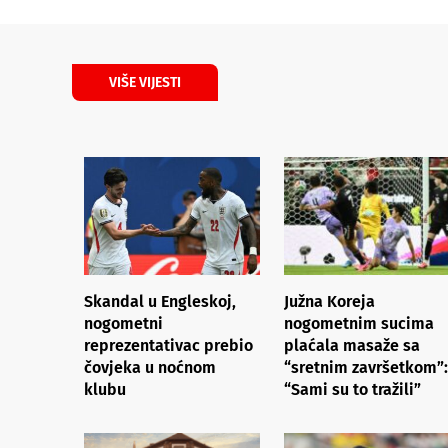
VIŠE VIJESTI
Skandal u Engleskoj,
Južna Koreja
nogometni
nogometnim sucima
reprezentativac prebio
plaćala masaže sa
čovjeka u noćnom
“sretnim završetkom”:
klubu
“Sami su to tražili”