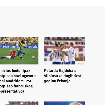
inicius Junior ipak
Petarda Hajduka u
otpisao novi ugovor s
Vilniusu za dugih šest
eal Madridom. PSG
godina čekanja
otpisao francuskog
eprezentativca