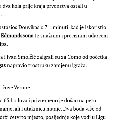
u dva kola prije kraja prvenstva ostali u
.
astasios Douvikas u 71. minuti, kad je iskoristio
a Edmundssona
te snažnim i preciznim udarcem
ipa.
a i Ivan Smolčić zaigrali su za Como od početka
gas
napravio trostruku zamjenu igrača.
ričuve Verone.
o 65 bodova i privremeno je došao na peto
anje, ali i utakmicu manje. Dva boda više od
rži četvrto mjesto, posljednje koje vodi u Ligu