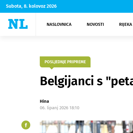
Subota, 8. kolovoz 2026
NASLOVNICA
NOVOSTI
RIJEKA
Rijeka
Kultura
Opatija
Hrvatsk
Moda
NK Rije
Sh
POSLJEDNJE PRIPREME
Belgijanci s "pe
Hina
06. lipanj 2026 18:10