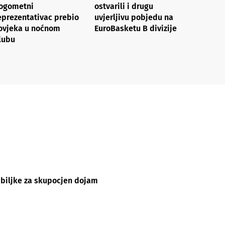
ogometni
ostvarili i drugu
eprezentativac prebio
uvjerljivu pobjedu na
ovjeka u noćnom
EuroBasketu B divizije
lubu
e biljke za skupocjen dojam