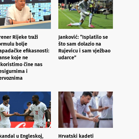
rener Rijeke traži
Janković: “Isplatilo se
ormulu bolje
što sam dolazio na
apadačke efikasnosti:
Rujevicu i sam vježbao
anse koje ne
udarce”
skoristimo čine nas
esigurnima i
ervoznima
kandal u Engleskoj,
Hrvatski kadeti