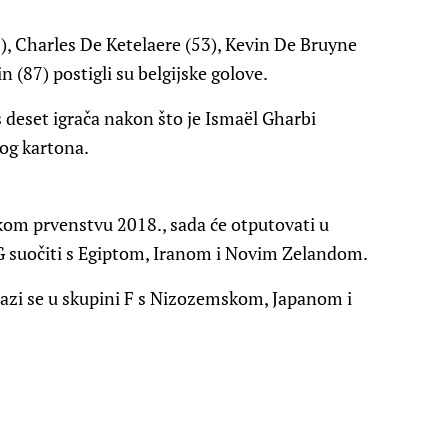
, Charles De Ketelaere (53), Kevin De Bruyne
n (87) postigli su belgijske golove.
 s deset igrača nakon što je Ismaël Gharbi
tog kartona.
skom prvenstvu 2018., sada će otputovati u
 G suočiti s Egiptom, Iranom i Novim Zelandom.
lazi se u skupini F s Nizozemskom, Japanom i