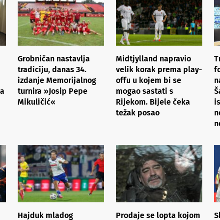
Grobničan nastavlja
Midtjylland napravio
T
tradiciju, danas 34.
velik korak prema play-
f
izdanje Memorijalnog
offu u kojem bi se
n
pa
turnira »Josip Pepe
mogao sastati s
Š
Mikuličić«
Rijekom. Bijele čeka
i
težak posao
n
n
Hajduk mladog
Prodaje se lopta kojom
S