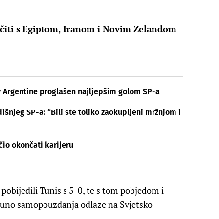
uočiti s Egiptom, Iranom i Novim Zelandom
v Argentine proglašen najljepšim golom SP-a
išnjeg SP-a: “Bili ste toliko zaokupljeni mržnjom i
čio okončati karijeru
pobijedili Tunis s 5-0, te s tom pobjedom i
 puno samopouzdanja odlaze na Svjetsko