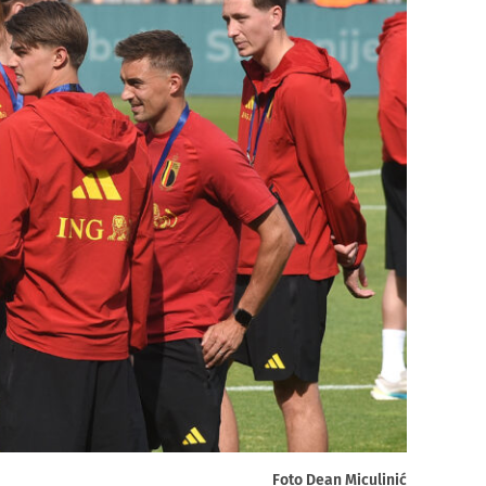
Foto Dean Miculinić