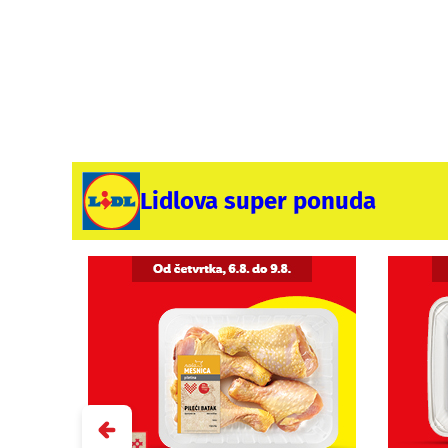
Lidlova super ponuda