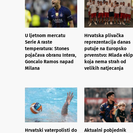
U ljetnom mercatu
Hrvatska plivačka
Serie A raste
reprezentacija danas
temperatura: Stones
putuje na Europsko
pojačava obranu Intera,
prvenstvo: Mlada eki
Goncalo Ramos napad
koja nema strah od
Milana
velikih natjecanja
Hrvatski vaterpolisti do
Aktualni pobjednik