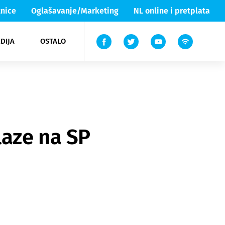
nice
Oglašavanje/Marketing
NL online i pretplata
DIJA
OSTALO
ar
ortovi
 List TV
entari
elgood
Lika & Senj
laze na SP