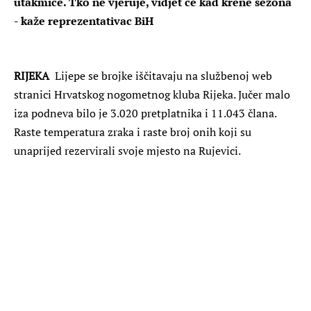
utakmice. Tko ne vjeruje, vidjet će kad krene sezona
- kaže reprezentativac BiH
RIJEKA
Lijepe se brojke iščitavaju na službenoj web
stranici Hrvatskog nogometnog kluba Rijeka. Jučer malo
iza podneva bilo je 3.020 pretplatnika i 11.043 člana.
Raste temperatura zraka i raste broj onih koji su
unaprijed rezervirali svoje mjesto na Rujevici.