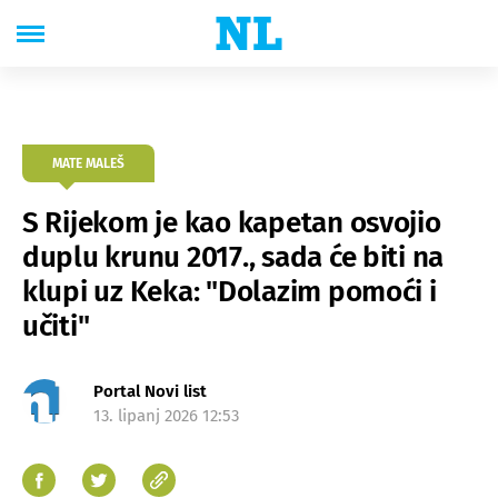
MATE MALEŠ
S Rijekom je kao kapetan osvojio
duplu krunu 2017., sada će biti na
klupi uz Keka: "Dolazim pomoći i
učiti"
Portal Novi list
13. lipanj 2026 12:53