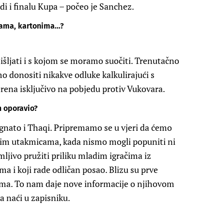
jedi i finalu Kupa – počeo je Sanchez.
edama, kartonima…?
šljati i s kojom se moramo suočiti. Trenutačno
 donositi nikakve odluke kalkulirajući s
rena isključivo na pobjedu protiv Vukovara.
h oporavio?
Vignato i Thaqi. Pripremamo se u vjeri da ćemo
lim utakmicama, kada nismo mogli popuniti ni
mljivo pružiti priliku mladim igračima iz
ma i koji rade odličan posao. Blizu su prve
čima. To nam daje nove informacije o njihovom
a naći u zapisniku.