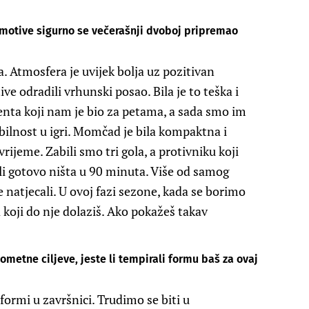
otive sigurno se večerašnji dvoboj pripremao
 Atmosfera je uvijek bolja uz pozitivan
e odradili vrhunski posao. Bila je to teška i
nta koji nam je bio za petama, a sada smo im
abilnost u igri. Momčad je bila kompaktna i
vrijeme. Zabili smo tri gola, a protivniku koji
li gotovo ništa u 90 minuta. Više od samog
 natjecali. U ovoj fazi sezone, kada se borimo
na koji do nje dolaziš. Ako pokažeš takav
ometne ciljeve, jeste li tempirali formu baš za ovaj
 formi u završnici. Trudimo se biti u