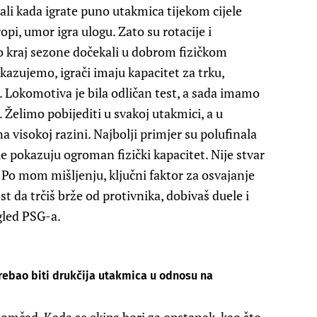
li kada igrate puno utakmica tijekom cijele
opi, umor igra ulogu. Zato su rotacije i
mo kraj sezone dočekali u dobrom fizičkom
azujemo, igrači imaju kapacitet za trku,
. Lokomotiva je bila odličan test, a sada imamo
. Želimo pobijediti u svakoj utakmici, a u
na visokoj razini. Najbolji primjer su polufinala
e pokazuju ogroman fizički kapacitet. Nije stvar
i. Po mom mišljenju, ključni faktor za osvajanje
t da trčiš brže od protivnika, dobivaš duele i
gled PSG-a.
trebao biti drukčija utakmica u odnosu na