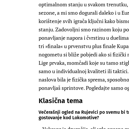
optimalnom stanju u svakom trenutku, a
sezone, a mi smo dogurali daleko i u Eur
korištenje svih igrača ključni kako bis
stanju. Zadovoljni smo razinom koju pok
ponavljanje napora i čvrstinu u duelima
tri »finala« u prvenstvu plus finale Kupa
nogometu si bliže pobjedi ako si fizički 
Lige prvaka, momčadi koje su tamo stigl
samo u individualnoj kvaliteti ili taktic
naslova bila je fizička sprema, sposobnos
ponavljaš sprintove. Pogledajte samo o
Klasična tema
Večerašnji ogled na Rujevici po svemu bi 
gostovanje kod Lokomotive?