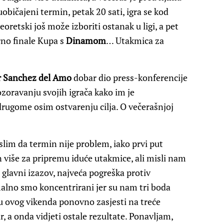
bičajeni termin, petak 20 sati, igra se kod
eoretski još može izboriti ostanak u ligi, a pet
rno finale Kupa s
Dinamom
… Utakmica za
r Sanchez del Amo
dobar dio press-konferencije
zoravanju svojih igrača kako im je
drugome osim ostvarenju cilja. O večerašnjoj
lim da termin nije problem, iako prvi put
 više za pripremu iduće utakmice, ali misli nam
e glavni izazov, najveća pogreška protiv
malno smo koncentrirani jer su nam tri boda
u ovog vikenda ponovno zasjesti na treće
ar, a onda vidjeti ostale rezultate. Ponavljam,