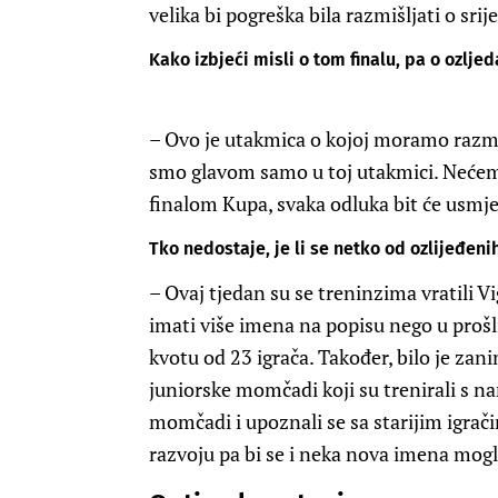
velika bi pogreška bila razmišljati o sri
Kako izbjeći misli o tom finalu, pa o ozlj
– Ovo je utakmica o kojoj moramo razmi
smo glavom samo u toj utakmici. Nećemo
finalom Kupa, svaka odluka bit će usmje
Tko nedostaje, je li se netko od ozlijeđeni
– Ovaj tjedan su se treninzima vratili 
imati više imena na popisu nego u proš
kvotu od 23 igrača. Također, bilo je zani
juniorske momčadi koji su trenirali s na
momčadi i upoznali se sa starijim igra
razvoju pa bi se i neka nova imena mogl