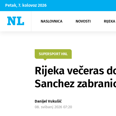
Petak, 7. kolovoz 2026
NASLOVNICA
NOVOSTI
RIJEKA
Rijeka
Kultura
Opatija
Hrvatsk
Moda
NK Rije
Sh
SUPERSPORT HNL
Rijeka večeras 
Sanchez zabranio
Danijel Vukušić
08. svibanj 2026 07:20