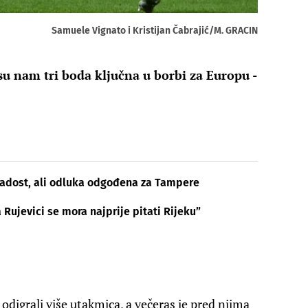
Samuele Vignato i Kristijan Čabrajić/M. GRACIN
u nam tri boda ključna u borbi za Europu -
radost, ali odluka odgođena za Tampere
Rujevici se mora najprije pitati Rijeku”
 odigrali više utakmica, a večeras je pred njima