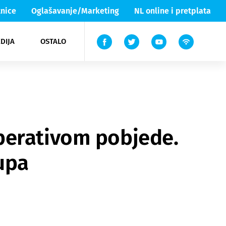
nice
Oglašavanje/Marketing
NL online i pretplata
DIJA
OSTALO
ar
ortovi
 List TV
entari
elgood
Lika & Senj
perativom pobjede.
upa