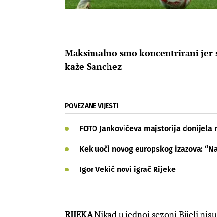
Maksimalno smo koncentrirani jer s
kaže Sanchez
POVEZANE VIJESTI
FOTO Jankovićeva majstorija donijela 
Kek uoči novog europskog izazova: “Na 
Igor Vekić novi igrač Rijeke
RIJEKA
Nikad u jednoj sezoni Bijeli nisu