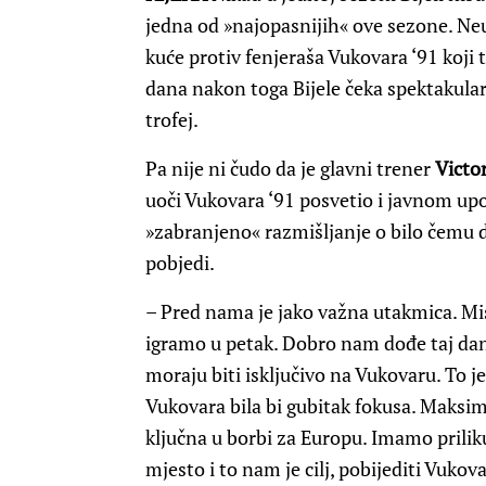
jedna od »najopasnijih« ove sezone. Neuo
kuće protiv fenjeraša Vukovara ‘91 koji t
dana nakon toga Bijele čeka spektakula
trofej.
Pa nije ni čudo da je glavni trener
Victo
uoči Vukovara ‘91 posvetio i javnom upo
»zabranjeno« razmišljanje o bilo čemu 
pobjedi.
– Pred nama je jako važna utakmica. Mis
igramo u petak. Dobro nam dođe taj dan
moraju biti isključivo na Vukovaru. To j
Vukovara bila bi gubitak fokusa. Maksi
ključna u borbi za Europu. Imamo prilik
mjesto i to nam je cilj, pobijediti Vukov