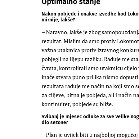
Optimalno stanje
Nakon pobjede i onakve izvedbe kod Lokom
mirnije, lakše?
– Naravno, lakše je zbog samopouzdanja.
rezultat. Mislim da smo protiv Lokomotiv
važna utakmica protiv izravnog konkure
pobjegli na lijepu razliku. Raduje me st
čvrsta, kontrolirali smo utakmicu cijelo 
inače stvara puno prilika nismo dopusti
rezultata raduje me način na koji smo se
za ciljeve, bitna je pobjeda, ali i način 
kontinuitet, pobjede su bliže.
Svibanj je mjesec odluke za sve velike nog
dio sezone?
– Plan je uvijek biti u najboljoj mogućoj