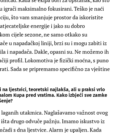
 momčad. Kada se ekipa bori za opstanak, kao što
 su igrači maksimalno fokusirani. Teško je naći
iju, što vam smanjuje prostor da iskoristite
tjecateljske energije i jako su dobro
jekom cijele sezone, ne samo otkako su
ače u napadačkoj liniji, brzi su i mogu zabiti iz
krila i napadača. Dakle, opasni su. Ne možemo ih
iji profil. Lokomotiva je fizički moćna, s puno
irati. Sada se pripremamo specifično za vještine
a ljestvici, teoretski najlakša, ali u praksi vrlo
finalom Kupa pred vratima. Kako izbjeći sve zamke
šenje?
 laganih utakmica. Naglašavamo važnost ovog
 išta drugo odvuče pažnju. Imamo iskustvo iz
čadi s dna ljestvice. Alarm je upaljen. Kada