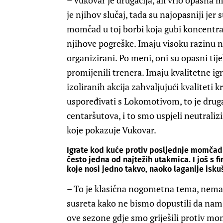
– Vukovar je drugačija, ali vrlo opasna
je njihov slučaj, tada su najopasniji jer
momčad u toj borbi koja gubi koncentrac
njihove pogreške. Imaju visoku razinu na
organizirani. Po meni, oni su opasni ti
promijenili trenera. Imaju kvalitetne igr
izoliranih akcija zahvaljujući kvaliteti 
uspoređivati s Lokomotivom, to je drugač
centaršutova, i to smo uspjeli neutraliz
koje pokazuje Vukovar.
Igrate kod kuće protiv posljednje momčadi n
često jedna od najtežih utakmica. I još s 
koje nosi jedno takvo, naoko laganije isku
– To je klasična nogometna tema, nema
susreta kako ne bismo dopustili da nam
ove sezone gdje smo griješili protiv mom