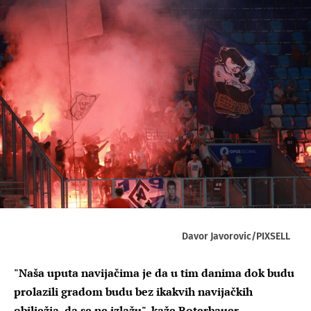
Davor Javorovic/PIXSELL
"Naša uputa navijačima je da u tim danima dok budu
prolazili gradom budu bez ikakvih navijačkih
obilježja, da se ne izlažu", kaže Roterbauer