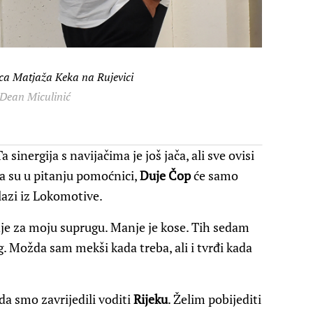
ica Matjaža Keka na Rujevici
 Dean Miculinić
 sinergija s navijačima je još jača, ali sve ovisi
a su u pitanju pomoćnici,
Duje Čop
će samo
azi iz Lokomotive.
nje za moju suprugu. Manje je kose. Tih sedam
g. Možda sam mekši kada treba, ali i tvrđi kada
da smo zavrijedili voditi
Rijeku
. Želim pobijediti