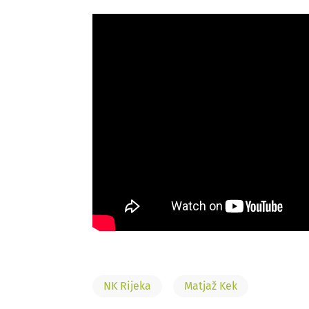
NK Rijeka
Matjaž Kek