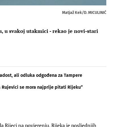
Matjaž Kek/D. MICULINIĆ
 u svakoj utakmici - rekao je novi-stari
radost, ali odluka odgođena za Tampere
Rujevici se mora najprije pitati Rijeku”
 Rijeci na povjerenju. Rijeka je posljednjih