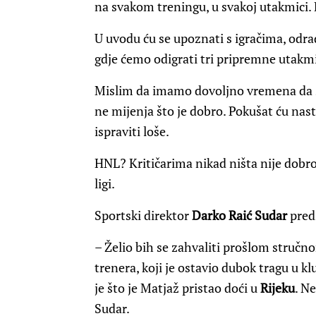
na svakom treningu, u svakoj utakmici. P
U uvodu ću se upoznati s igračima, odra
gdje ćemo odigrati tri pripremne utakm
Mislim da imamo dovoljno vremena da 
ne mijenja što je dobro. Pokušat ću nas
ispraviti loše.
HNL? Kritičarima nikad ništa nije dobro, 
ligi.
Sportski direktor
Darko Raić Sudar
preds
– Želio bih se zahvaliti prošlom stručn
trenera, koji je ostavio dubok tragu u klu
je što je Matjaž pristao doći u
Rijeku
. N
Sudar.