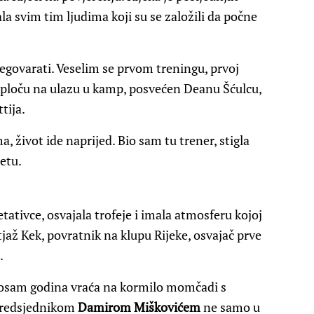
la svim tim ljudima koji su se založili da počne
egovarati. Veselim se prvom treningu, prvoj
 ploču na ulazu u kamp, posvećen Deanu Šćulcu,
tija.
a, život ide naprijed. Bio sam tu trener, stigla
etu.
zetativce, osvajala trofeje i imala atmosferu kojoj
atjaž Kek, povratnik na klupu Rijeke, osvajač prve
.
 osam godina vraća na kormilo momčadi s
 predsjednikom
Damirom Miškovićem
ne samo u