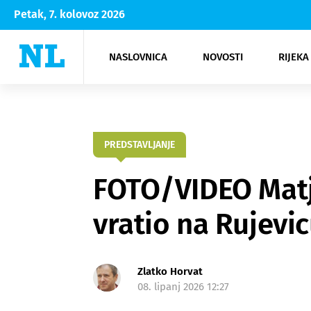
Petak, 7. kolovoz 2026
NASLOVNICA
NOVOSTI
RIJEKA
Rijeka
Kultura
Opatija
Hrvatsk
Moda
NK Rije
Sh
PREDSTAVLJANJE
FOTO/VIDEO Matj
vratio na Rujevic
Zlatko Horvat
08. lipanj 2026 12:27