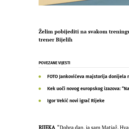
Želim pobijediti na svakom treningu,
trener Bijelih
POVEZANE VIJESTI
FOTO Jankovićeva majstorija donijela 
Kek uoči novog europskog izazova: “Na 
Igor Vekić novi igrač Rijeke
RIJEKA
“Dobra dan, ja sam Matjaž. Hvala