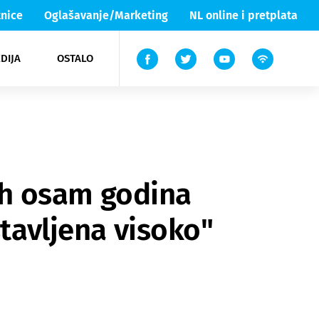
nice
Oglašavanje/Marketing
NL online i pretplata
DIJA
OSTALO
ar
ortovi
 List TV
entari
elgood
Lika & Senj
ih osam godina
stavljena visoko"