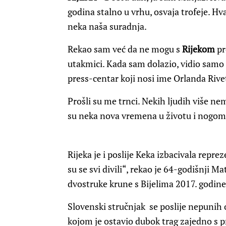
godina stalno u vrhu, osvaja trofeje. Hva
neka naša suradnja.
Rekao sam već da ne mogu s
Rijekom
pr
utakmici. Kada sam dolazio, vidio samo
press-centar koji nosi ime Orlanda Rivet
Prošli su me trnci. Nekih ljudih više nem
su neka nova vremena u životu i nogom
Rijeka je i poslije Keka izbacivala repre
su se svi divili“, rekao je 64-godišnji M
dvostruke krune s Bijelima 2017. godine
Slovenski stručnjak
se poslije nepunih
kojom je ostavio dubok trag zajedno s