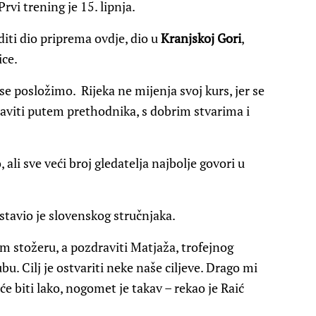
rvi trening je 15. lipnja.
diti dio priprema ovdje, dio u
Kranjskoj Gori
,
ice.
se posložimo.
Rijeka ne mijenja svoj kurs, jer se
taviti putem prethodnika, s dobrim stvarima i
ali sve veći broj gledatelja najbolje govori u
tavio je slovenskog stručnjaka.
om stožeru, a pozdraviti Matjaža, trofejnog
bu. Cilj je ostvariti neke naše ciljeve. Drago mi
eće biti lako, nogomet je takav – rekao je Raić