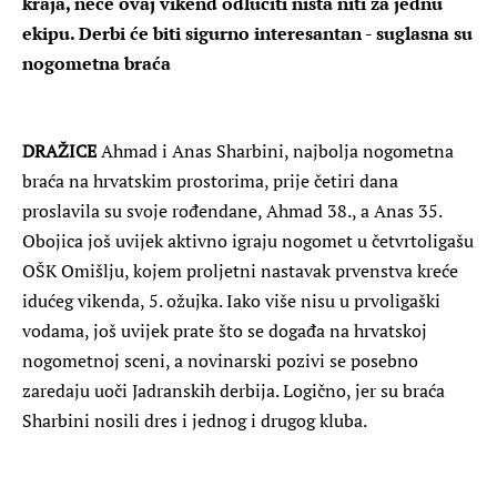
kraja, neće ovaj vikend odlučiti ništa niti za jednu
ekipu. Derbi će biti sigurno interesantan - suglasna su
nogometna braća
DRAŽICE
Ahmad i Anas Sharbini, najbolja nogometna
braća na hrvatskim prostorima, prije četiri dana
proslavila su svoje rođendane, Ahmad 38., a Anas 35.
Obojica još uvijek aktivno igraju nogomet u četvrtoligašu
OŠK Omišlju, kojem proljetni nastavak prvenstva kreće
idućeg vikenda, 5. ožujka. Iako više nisu u prvoligaški
vodama, još uvijek prate što se događa na hrvatskoj
nogometnoj sceni, a novinarski pozivi se posebno
zaredaju uoči Jadranskih derbija. Logično, jer su braća
Sharbini nosili dres i jednog i drugog kluba.