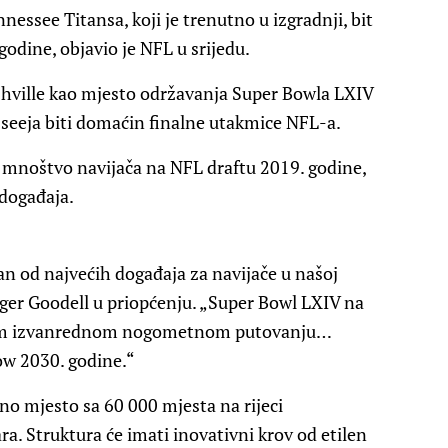
essee Titansa, koji je trenutno u izgradnji, bit
odine, objavio je NFL u srijedu.
shville kao mjesto održavanja Super Bowla LXIV
esseeja biti domaćin finalne utakmice NFL-a.
e mnoštvo navijača na NFL draftu 2019. godine,
 događaja.
dan od najvećih događaja za navijače u našoj
oger Goodell u priopćenju. „Super Bowl LXIV na
ovom izvanrednom nogometnom putovanju…
ow 2030. godine.“
no mjesto sa 60 000 mjesta na rijeci
a. Struktura će imati inovativni krov od etilen