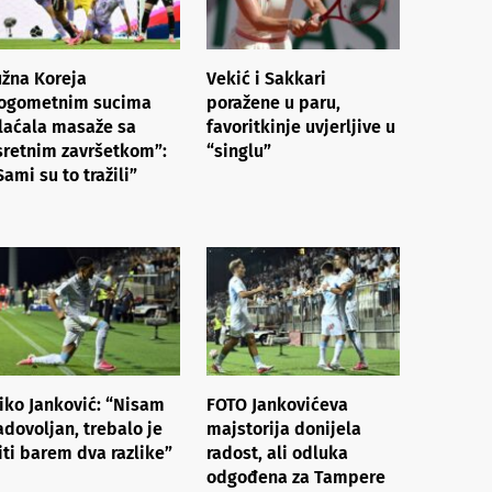
užna Koreja
Vekić i Sakkari
ogometnim sucima
poražene u paru,
laćala masaže sa
favoritkinje uvjerljive u
sretnim završetkom”:
“singlu”
Sami su to tražili”
iko Janković: “Nisam
FOTO Jankovićeva
adovoljan, trebalo je
majstorija donijela
iti barem dva razlike”
radost, ali odluka
odgođena za Tampere