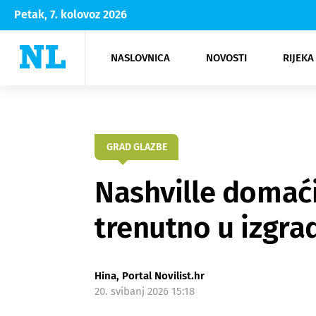
Petak, 7. kolovoz 2026
NASLOVNICA
NOVOSTI
RIJEKA
Rijeka
Kultura
Opatija
Hrvatsk
Moda
NK Rije
Sh
GRAD GLAZBE
Nashville domaći
trenutno u izgra
Hina, Portal Novilist.hr
20. svibanj 2026 15:18