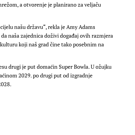
režom, a otvorenje je planirano za veljaču
i cijelu našu državu“, rekla je Amy Adams
 da naša zajednica doživi događaj ovih razmjera
 i kulturu koji naš grad čine tako posebnim na
lesu drugi je put domaćin Super Bowla. U ožujku
aćinom 2029. po drugi put od izgradnje
2028.