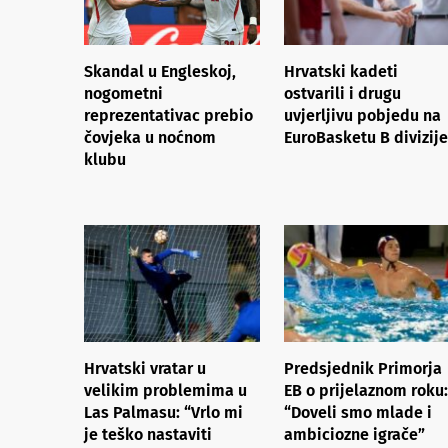
Skandal u Engleskoj,
Hrvatski kadeti
nogometni
ostvarili i drugu
reprezentativac prebio
uvjerljivu pobjedu na
čovjeka u noćnom
EuroBasketu B divizije
klubu
Hrvatski vratar u
Predsjednik Primorja
velikim problemima u
EB o prijelaznom roku:
Las Palmasu: “Vrlo mi
“Doveli smo mlade i
je teško nastaviti
ambiciozne igrače”