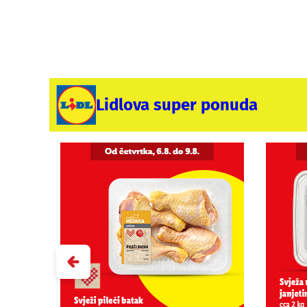
Lidlova super ponuda