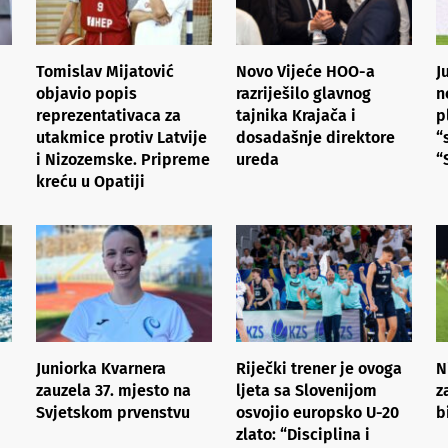
Tomislav Mijatović
Novo Vijeće HOO-a
J
objavio popis
razriješilo glavnog
n
reprezentativaca za
tajnika Krajača i
p
utakmice protiv Latvije
dosadašnje direktore
“
i Nizozemske. Pripreme
ureda
“
kreću u Opatiji
Juniorka Kvarnera
Riječki trener je ovoga
N
zauzela 37. mjesto na
ljeta sa Slovenijom
z
Svjetskom prvenstvu
osvojio europsko U-20
b
zlato: “Disciplina i