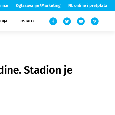
nice
Oglašavanje/Marketing
NL online i pretplata
DIJA
OSTALO
ar
ortovi
 List TV
entari
elgood
Lika & Senj
ine. Stadion je