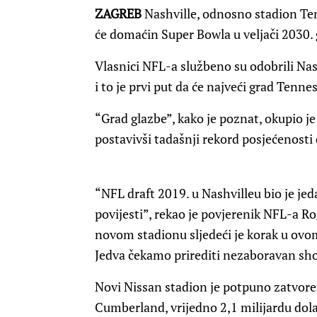
ZAGREB
Nashville, odnosno stadion Tenn
će domaćin Super Bowla u veljači 2030. g
Vlasnici NFL-a službeno su odobrili Na
i to je prvi put da će najveći grad Tenn
“Grad glazbe”, kako je poznat, okupio j
postavivši tadašnji rekord posjećenosti
“NFL draft 2019. u Nashvilleu bio je je
povijesti”, rekao je povjerenik NFL-a R
novom stadionu sljedeći je korak u 
Jedva čekamo prirediti nezaboravan sh
Novi Nissan stadion je potpuno zatvore
Cumberland, vrijedno 2,1 milijardu dolar