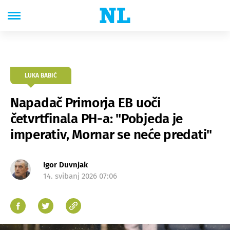
LUKA BABIĆ
Napadač Primorja EB uoči
četvrtfinala PH-a: "Pobjeda je
imperativ, Mornar se neće predati"
Igor Duvnjak
14. svibanj 2026 07:06