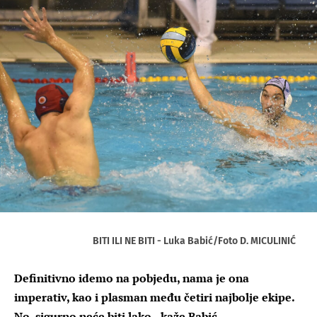
BITI ILI NE BITI - Luka Babić/Foto D. MICULINIĆ
Definitivno idemo na pobjedu, nama je ona
imperativ, kao i plasman među četiri najbolje ekipe.
No, sigurno neće biti lako - kaže Babić