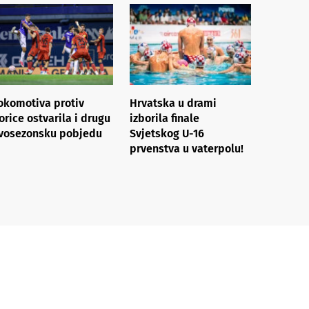
okomotiva protiv
Hrvatska u drami
orice ostvarila i drugu
izborila finale
vosezonsku pobjedu
Svjetskog U-16
prvenstva u vaterpolu!