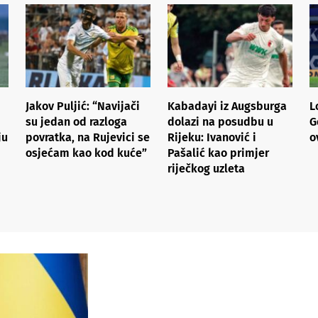
Jakov Puljić: “Navijači
Kabadayi iz Augsburga
L
su jedan od razloga
dolazi na posudbu u
G
ju
povratka, na Rujevici se
Rijeku: Ivanović i
o
osjećam kao kod kuće”
Pašalić kao primjer
riječkog uzleta