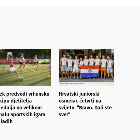
ek predvodi vrhunsku
Hrvatski juniorski
kipu djelitelja
osmerac četvrti na
edalja na velikom
svijetu: “Bravo. Dali ste
inalu Sportskih igara
sve!”
ladih