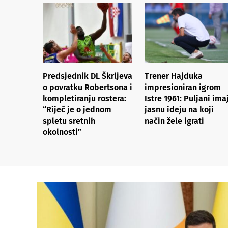
Predsjednik DL Škrljeva
Trener Hajduka
o povratku Robertsona i
impresioniran igrom
kompletiranju rostera:
Istre 1961: Puljani ima
“Riječ je o jednom
jasnu ideju na koji
spletu sretnih
način žele igrati
okolnosti”