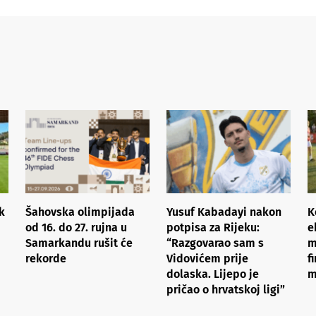
k
Šahovska olimpijada
Yusuf Kabadayi nakon
K
od 16. do 27. rujna u
potpisa za Rijeku:
e
Samarkandu rušit će
“Razgovarao sam s
m
rekorde
Vidovićem prije
f
dolaska. Lijepo je
m
pričao o hrvatskoj ligi”