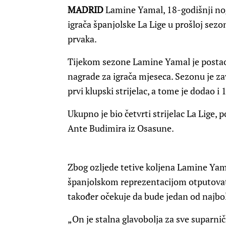
MADRID
Lamine Yamal, 18-godišnji nog
igrača španjolske La Lige u prošloj sezo
prvaka.
Tijekom sezone Lamine Yamal je postao pr
nagrade za igrača mjeseca. Sezonu je za
prvi klupski strijelac, a tome je dodao i 
Ukupno je bio četvrti strijelac La Lige
Ante Budimira iz Osasune.
Zbog ozljede tetive koljena Lamine Yamal
španjolskom reprezentacijom otputovati
također očekuje da bude jedan od najbolj
„On je stalna glavobolja za sve suparnič