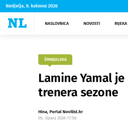
Nedjelja, 9. kolovoz 2026
NASLOVNICA
NOVOSTI
RIJEKA
Rijeka
Kultura
Opatija
Hrvatsk
Moda
NK Rije
Sh
ŠPANJOLSKA
Lamine Yamal je n
trenera sezone
Hina, Portal Novilist.hr
05. lipanj 2026 17:56