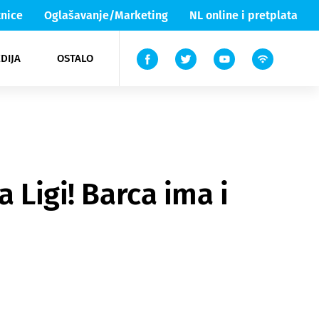
nice
Oglašavanje/Marketing
NL online i pretplata
DIJA
OSTALO
ar
ortovi
 List TV
entari
elgood
Lika & Senj
 Ligi! Barca ima i