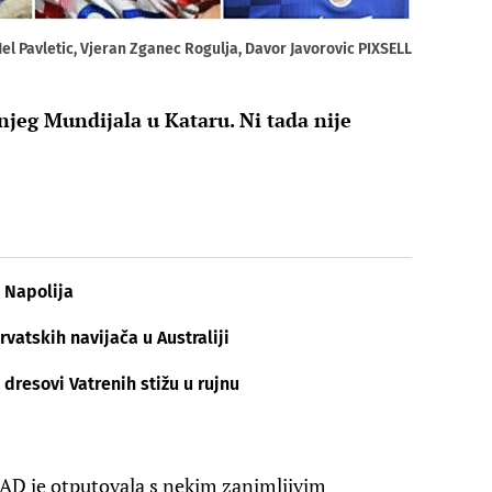
Nel Pavletic, Vjeran Zganec Rogulja, Davor Javorovic PIXSELL
ednjeg Mundijala u Kataru. Ni tada nije
 Napolija
vatskih navijača u Australiji
 dresovi Vatrenih stižu u rujnu
AD je otputovala s nekim zanimljivim