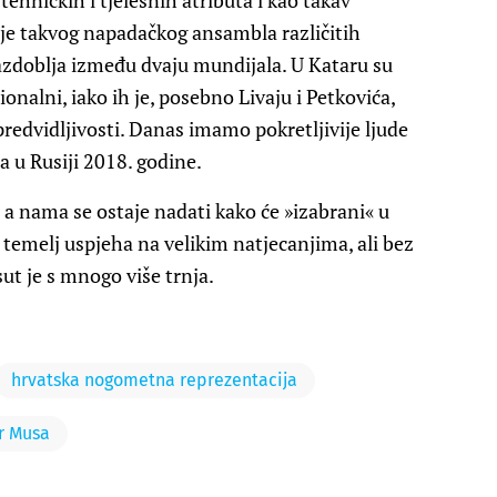
ehničkih i tjelesnih atributa i kao takav
nje takvog napadačkog ansambla različitih
 razdoblja između dvaju mundijala. U Kataru su
nalni, iako ih je, posebno Livaju i Petkovića,
epredvidljivosti. Danas imamo pokretljivije ljude
 u Rusiji 2018. godine.
a nama se ostaje nadati kako će »izabrani« u
 temelj uspjeha na velikim natjecanjima, ali bez
t je s mnogo više trnja.
hrvatska nogometna reprezentacija
r Musa