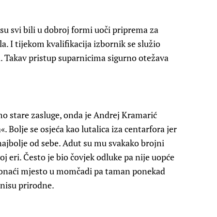
su svi bili u dobroj formi uoči priprema za
. I tijekom kvalifikacija izbornik se služio
. Takav pristup suparnicima sigurno otežava
mo stare zasluge, onda je Andrej Kramarić
. Bolje se osjeća kao lutalica iza centarfora jer
 najbolje od sebe. Adut su mu svakako brojni
oj eri. Često je bio čovjek odluke pa nije uopće
 pronaći mjesto u momčadi pa taman ponekad
 nisu prirodne.