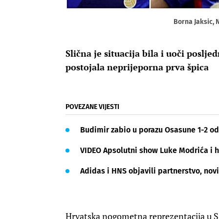
Borna Jaksic, 
Slična je situacija bila i uoči poslj
postojala neprijeporna prva špica
POVEZANE VIJESTI
Budimir zabio u porazu Osasune 1-2 od
VIDEO Apsolutni show Luke Modrića i hr
Adidas i HNS objavili partnerstvo, novi
Hrvatska nogometna reprezentacija u S