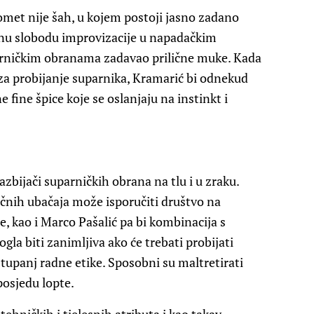
gomet nije šah, u kojem postoji jasno zadano
unu slobodu improvizacije u napadačkim
parničkim obranama zadavao prilične muke. Kada
za probijanje suparnika, Kramarić bi odnekud
 fine špice koje se oslanjaju na instinkt i
azbijači suparničkih obrana na tlu i u zraku.
očnih ubačaja može isporučiti društvo na
e, kao i Marco Pašalić pa bi kombinacija s
la biti zanimljiva ako će trebati probijati
stupanj radne etike. Sposobni su maltretirati
posjedu lopte.