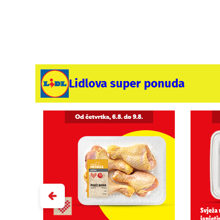
Lidlova super ponuda