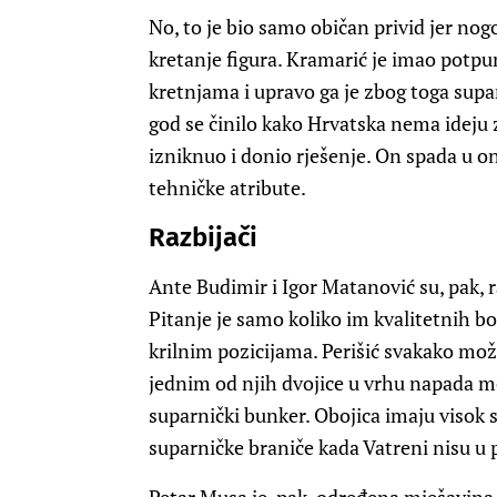
No, to je bio samo običan privid jer no
kretanje figura. Kramarić je imao potp
kretnjama i upravo ga je zbog toga su
god se činilo kako Hrvatska nema ideju 
izniknuo i donio rješenje. On spada u one
tehničke atribute.
Razbijači
Ante Budimir i Igor Matanović su, pak, r
Pitanje je samo koliko im kvalitetnih b
krilnim pozicijama. Perišić svakako mož
jednim od njih dvojice u vrhu napada mog
suparnički bunker. Obojica imaju visok 
suparničke braniče kada Vatreni nisu u 