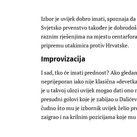
Izbor je uvijek dobro imati, spoznaja da 
Svjetsko prvenstvo također je dobrodošla
raznim rješenjima na mjestu centarfora
pripremu utakimica protiv Hrvatske.
Improvizacija
I sad, tko će imati prednost? Ako gleda
neprijeporan iako nije klasična »devetka«
je u takvoj ulozi uvijek mogao dati ono
presudni golovi koje je zabijao u Dalićev
čudno što mu je izbornik uvijek želio
zaigrao i na krilnim pozicijama koje mu