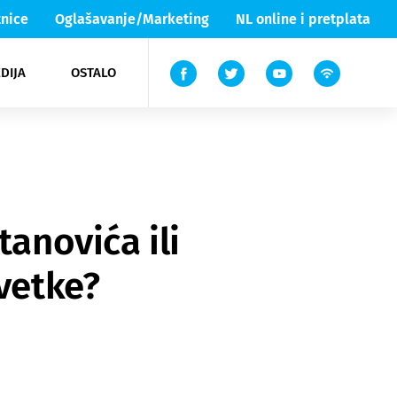
nice
Oglašavanje/Marketing
NL online i pretplata
DIJA
OSTALO
ar
ortovi
 List TV
entari
elgood
Lika & Senj
tanovića ili
evetke?