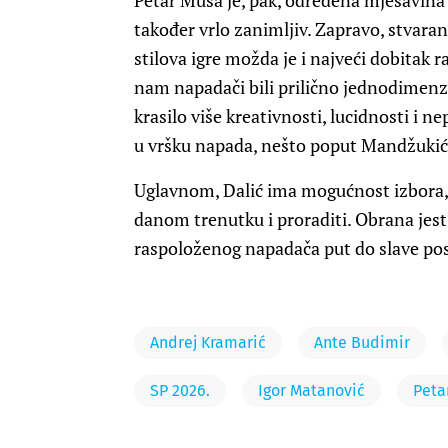
Petar Musa je, pak, određena mješavina t
također vrlo zanimljiv. Zapravo, stvara
stilova igre možda je i najveći dobitak
nam napadači bili prilično jednodimenzio
krasilo više kreativnosti, lucidnosti i n
u vršku napada, nešto poput Mandžukića
Uglavnom, Dalić ima mogućnost izbora, 
danom trenutku i proraditi. Obrana jest
raspoloženog napadača put do slave posu
Andrej Kramarić
Ante Budimir
SP 2026.
Igor Matanović
Peta