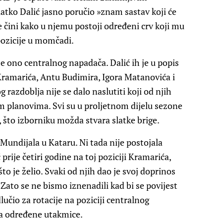
latko Dalić jasno poručio »znam sastav koji će
 čini kako u njemu postoji određeni crv koji mu
pozicije u momčadi.
e ono centralnog napadača. Dalić ih je u popis
Kramarića, Antu Budimira, Igora Matanovića i
razdoblja nije se dalo naslutiti koji od njih
 planovima. Svi su u proljetnom dijelu sezone
 što izborniku možda stvara slatke brige.
g Mundijala u Kataru. Ni tada nije postojala
 prije četiri godine na toj poziciji Kramarića,
što je želio. Svaki od njih dao je svoj doprinos
Zato se ne bismo iznenadili kad bi se povijest
dlučio za rotacije na poziciji centralnog
a određene utakmice.