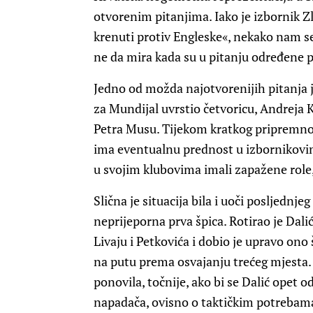
otvorenim pitanjima. Iako je izbornik Z
krenuti protiv Engleske«, nekako nam se
ne da mira kada su u pitanju određene 
Jedno od možda najotvorenijih pitanja j
za Mundijal uvrstio četvoricu, Andreja 
Petra Musu. Tijekom kratkog pripremnog 
ima eventualnu prednost u izbornikovim
u svojim klubovima imali zapažene role,
Slična je situacija bila i uoči posljednje
neprijeporna prva špica. Rotirao je Dalić
Livaju i Petkovića i dobio je upravo ono 
na putu prema osvajanju trećeg mjesta. 
ponovila, točnije, ako bi se Dalić opet o
napadača, ovisno o taktičkim potrebam