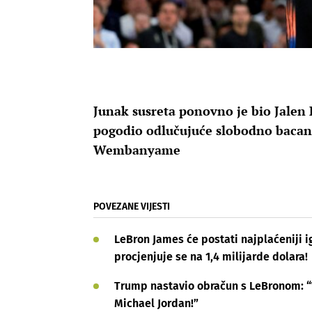
Junak susreta ponovno je bio Jalen B
pogodio odlučujuće slobodno bacanj
Wembanyame
POVEZANE VIJESTI
LeBron James će postati najplaćeniji i
procjenjuje se na 1,4 milijarde dolara!
Trump nastavio obračun s LeBronom: “
Michael Jordan!”