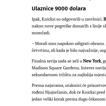
Ulaznice 9000 dolara
Ipak, Knicksi su odgovorili u završnici.
B
nakon nove pogreške domaćih s linije s
momčadi.
– Morali smo napokon odigrati obranu. N
četvrtinu, ali kada je bilo najvažnije, u
Finalna serija sada se seli u
New York
, 
Madison Square Gardenu. Interes navijač
sekundarnom tržištu za najlošija mjesta 
Prema najavama, utakmici će prisustvov
rođeni Njujorčanin, dok će Knicksi pred 
jedan veliki korak prema dugo čekanom