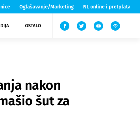
nice
Oglašavanje/Marketing
NL online i pretplata
DIJA
OSTALO
ar
ortovi
 List TV
entari
elgood
Lika & Senj
vanja nakon
ašio šut za