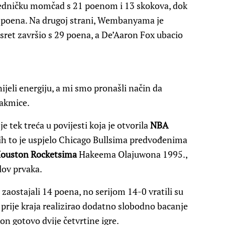
edničku momčad s 21 poenom i 13 skokova, dok
0 poena. Na drugoj strani, Wembanyama je
et završio s 29 poena, a De’Aaron Fox ubacio
nijeli energiju, a mi smo pronašli način da
takmice.
je tek treća u povijesti koja je otvorila
NBA
njih to je uspjelo Chicago Bullsima predvođenima
ouston Rocketsima
Hakeema Olajuwona 1995.,
lov prvaka.
zaostajali 14 poena, no serijom 14-0 vratili su
rije kraja realizirao dodatno slobodno bacanje
n gotovo dvije četvrtine igre.