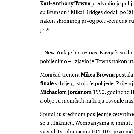
Karl-Anthony Towns
predvodio je pobj
su Brunson i Mikal Bridges dodali po 2
nakon skromnog prvog poluvremena susr
je 20.
– New York je bio uz nas. Navijači su do
pobijedimo – izjavio je Towns nakon u
Momčad trenera
Mikea Browna
postala 
finale
s dvije gostujuće pobjede. Prije 
Michaelom Jordanom
1993. godine te
H
a obje su momčadi na kraju osvojile nas
Spursi su sredinom posljednje četvrtine 
se u utakmicu. Wembanyama je minutu p
za vodstvo domaćina 104:102, prvo nako