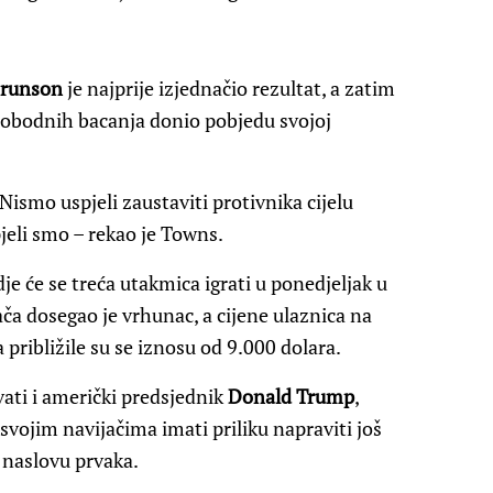
runson
je najprije izjednačio rezultat, a zatim
lobodnih bacanja donio pobjedu svojoj
ismo uspjeli zaustaviti protivnika cijelu
spjeli smo – rekao je Towns.
gdje će se treća utakmica igrati u ponedjeljak u
a dosegao je vrhunac, a cijene ulaznica na
približile su se iznosu od 9.000 dolara.
ati i američki predsjednik
Donald Trump
,
svojim navijačima imati priliku napraviti još
 naslovu prvaka.