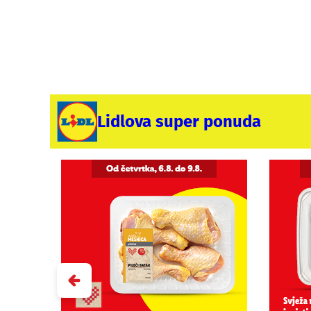
Lidlova super ponuda