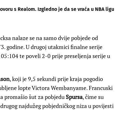
govoru s Realom. Izgledno je da se vraća u NBA ligu
cksa nalaze se na samo dvije pobjede od
 godine. U drugoj utakmici finalne serije
05:104 te poveli 2-0 prije preseljenja serije u
nson
, koji je 9,5 sekundi prije kraja pogodio
ubljene lopte Victora Wembanyame. Francuski
ma promašio šut za pobjedu
Spursa
, čime su
, drugog najdužeg pobjedničkog niza u povijesti