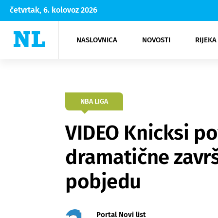
četvrtak, 6. kolovoz 2026
NASLOVNICA
NOVOSTI
RIJEKA
Rijeka
Kultura
Opatija
Hrvatsk
Moda
NK Rije
Sh
NBA LIGA
VIDEO Knicksi po
dramatične zavr
pobjedu
Portal Novi list