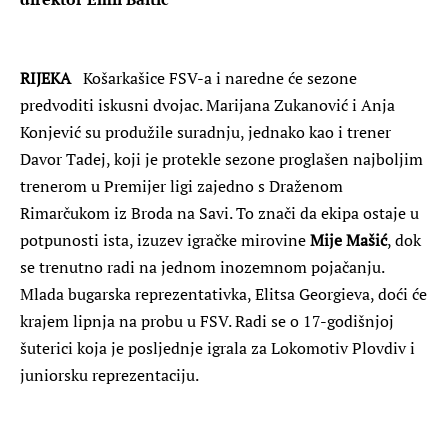
RIJEKA
Košarkašice FSV-a i naredne će sezone
predvoditi iskusni dvojac. Marijana Zukanović i Anja
Konjević su produžile suradnju, jednako kao i trener
Davor Tadej, koji je protekle sezone proglašen najboljim
trenerom u Premijer ligi zajedno s Draženom
Rimarčukom iz Broda na Savi. To znači da ekipa ostaje u
potpunosti ista, izuzev igračke mirovine
Mije Mašić
, dok
se trenutno radi na jednom inozemnom pojačanju.
Mlada bugarska reprezentativka, Elitsa Georgieva, doći će
krajem lipnja na probu u FSV. Radi se o 17-godišnjoj
šuterici koja je posljednje igrala za Lokomotiv Plovdiv i
juniorsku reprezentaciju.