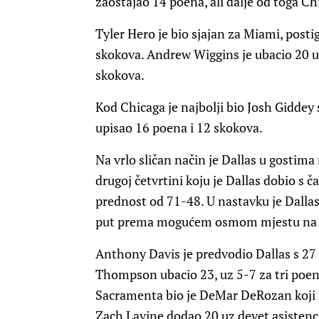
zaostajao 14 poena, ali dalje od toga Ch
Tyler Hero je bio sjajan za Miami, postig
skokova. Andrew Wiggins je ubacio 20 
skokova.
Kod Chicaga je najbolji bio Josh Giddey 
upisao 16 poena i 12 skokova.
Na vrlo sličan način je Dallas u gostim
drugoj četvrtini koju je Dallas dobio s 
prednost od 71-48. U nastavku je Dallas
put prema mogućem osmom mjestu na
Anthony Davis je predvodio Dallas s 27 p
Thompson ubacio 23, uz 5-7 za tri poena
Sacramenta bio je DeMar DeRozan koji 
Zach Lavine dodao 20 uz devet asistenci