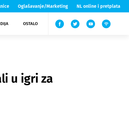
nice
Oglašavanje/Marketing
NL online i pretplata
DIJA
OSTALO
ar
ortovi
 List TV
entari
elgood
Lika & Senj
 u igri za