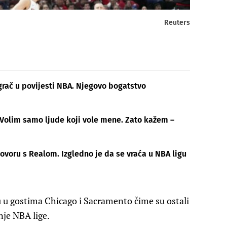
Reuters
grač u povijesti NBA. Njegovo bogatstvo
Volim samo ljude koji vole mene. Zato kažem –
govoru s Realom. Izgledno je da se vraća u NBA ligu
su u gostima Chicago i Sacramento čime su ostali
nje NBA lige.