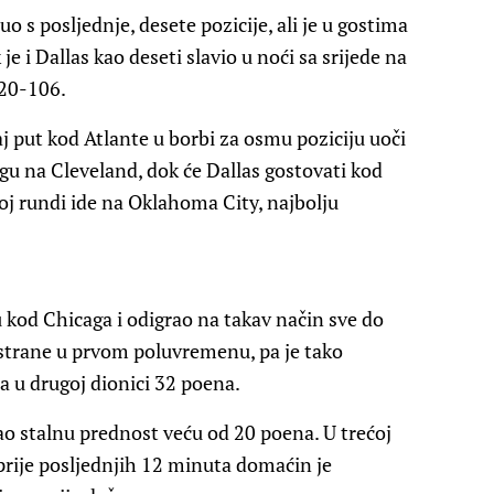
o s posljednje, desete pozicije, ali je u gostima
e i Dallas kao deseti slavio u noći sa srijede na
120-106.
j put kod Atlante u borbi za osmu poziciju uoči
gu na Cleveland, dok će Dallas gostovati kod
oj rundi ide na Oklahoma City, najbolju
kod Chicaga i odigrao na takav način sve do
 strane u prvom poluvremenu, pa je tako
 a u drugoj dionici 32 poena.
ao stalnu prednost veću od 20 poena. U trećoj
prije posljednjih 12 minuta domaćin je