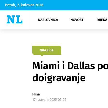
Petak, 7. kolovoz 2026
NASLOVNICA
NOVOSTI
RIJEKA
Rijeka
Kultura
Opatija
Hrvatsk
Moda
NK Rije
Sh
NBA LIGA
Miami i Dallas p
doigravanje
Hina
17. travanj 2025 07:06