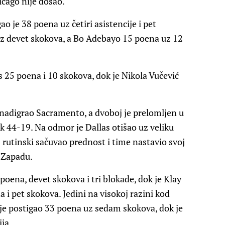
icago nije došao.
ao je 38 poena uz četiri asistencije i pet
uz devet skokova, a Bo Adebayo 15 poena uz 12
s 25 poena i 10 skokova, dok je Nikola Vučević
a nadigrao Sacramento, a dvoboj je prelomljen u
čak 44-19. Na odmor je Dallas otišao uz veliku
 rutinski sačuvao prednost i time nastavio svoj
 Zapadu.
oena, devet skokova i tri blokade, dok je Klay
 i pet skokova. Jedini na visokoj razini kod
je postigao 33 poena uz sedam skokova, dok je
ja.