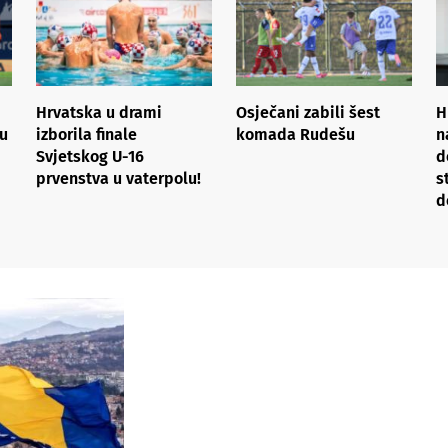
Hrvatska u drami
Osječani zabili šest
H
gu
izborila finale
komada Rudešu
n
Svjetskog U-16
d
prvenstva u vaterpolu!
s
d