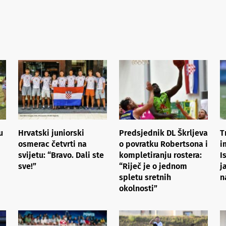
u
Hrvatski juniorski
Predsjednik DL Škrljeva
T
osmerac četvrti na
o povratku Robertsona i
i
svijetu: “Bravo. Dali ste
kompletiranju rostera:
I
sve!”
“Riječ je o jednom
j
spletu sretnih
n
okolnosti”