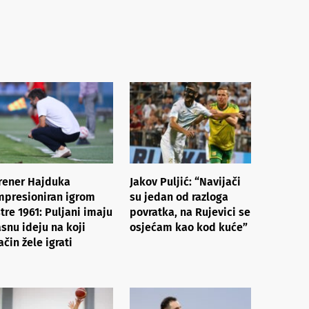
rener Hajduka
Jakov Puljić: “Navijači
mpresioniran igrom
su jedan od razloga
stre 1961: Puljani imaju
povratka, na Rujevici se
asnu ideju na koji
osjećam kao kod kuće”
ačin žele igrati