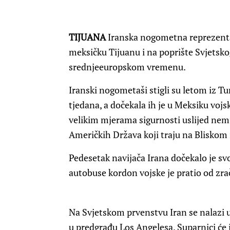
TIJUANA
Iranska nogometna reprezentaci
meksičku Tijuanu i na poprište Svjets
srednjeeuropskom vremenu.
Iranski nogometaši stigli su letom iz Tu
tjedana, a dočekala ih je u Meksiku vojsk
velikim mjerama sigurnosti uslijed nemi
Američkih Država koji traju na Bliskom 
Pedesetak navijača Irana dočekalo je svo
autobuse kordon vojske je pratio od zrač
Na Svjetskom prvenstvu Iran se nalazi u
u predgrađu Los Angelesa. Suparnici će im