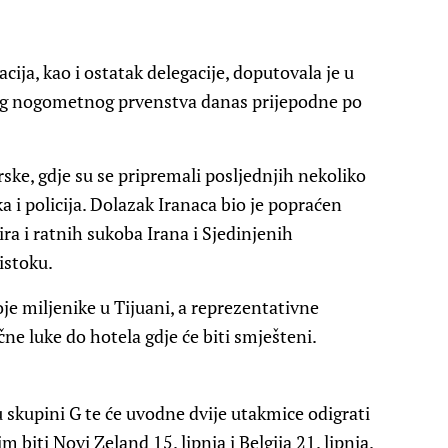
ja, kao i ostatak delegacije, doputovala je u
kog nogometnog prvenstva danas prijepodne po
rske, gdje su se pripremali posljednjih nekoliko
a i policija. Dolazak Iranaca bio je popraćen
ra i ratnih sukoba Irana i Sjedinjenih
istoku.
je miljenike u Tijuani, a reprezentativne
ne luke do hotela gdje će biti smješteni.
 skupini G te će uvodne dvije utakmice odigrati
 biti Novi Zeland 15. lipnja i Belgija 21. lipnja.