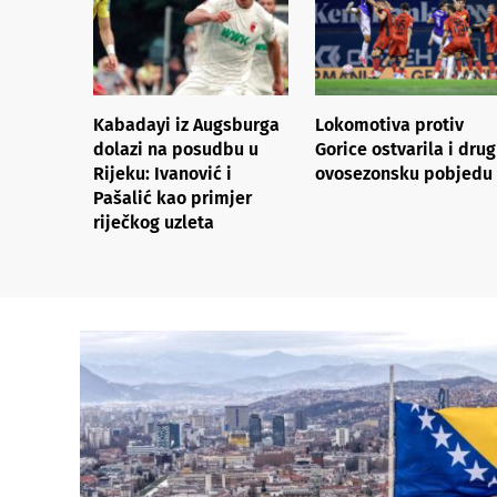
Kabadayi iz Augsburga
Lokomotiva protiv
dolazi na posudbu u
Gorice ostvarila i dru
Rijeku: Ivanović i
ovosezonsku pobjedu
Pašalić kao primjer
riječkog uzleta