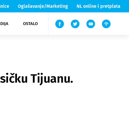
nice
Oglašavanje/Marketing
NL online i pretplata
DIJA
OSTALO
ar
ortovi
 List TV
entari
elgood
Lika & Senj
sičku Tijuanu.