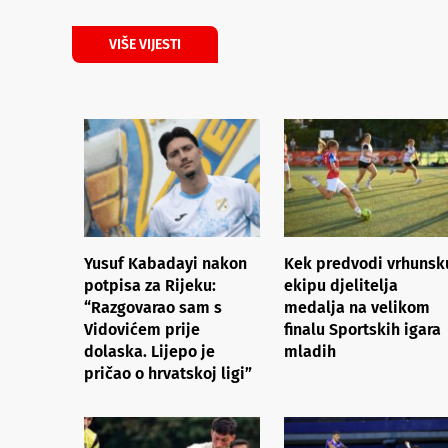
VIŠE VIJESTI
Yusuf Kabadayi nakon
Kek predvodi vrhunsk
potpisa za Rijeku:
ekipu djelitelja
“Razgovarao sam s
medalja na velikom
Vidovićem prije
finalu Sportskih igara
dolaska. Lijepo je
mladih
pričao o hrvatskoj ligi”