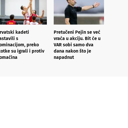
rvatski kadeti
Pretučeni Pejin se već
astavili s
vraća u akciju. Bit će u
ominacijom, preko
VAR sobi samo dva
totke su igrali i protiv
dana nakon što je
omaćina
napadnut