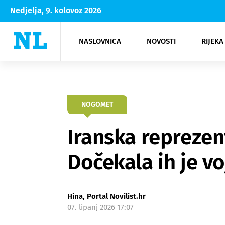
Nedjelja, 9. kolovoz 2026
NASLOVNICA
NOVOSTI
RIJEKA
Rijeka
Kultura
Opatija
Hrvatsk
Moda
NK Rije
Sh
NOGOMET
Iranska reprezen
Dočekala ih je voj
Hina, Portal Novilist.hr
07. lipanj 2026 17:07