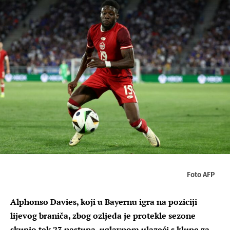
Foto AFP
Alphonso Davies, koji u Bayernu igra na poziciji
lijevog braniča, zbog ozljeda je protekle sezone
skupio tek 23 nastupa, uglavnom ulazeći s klupe za