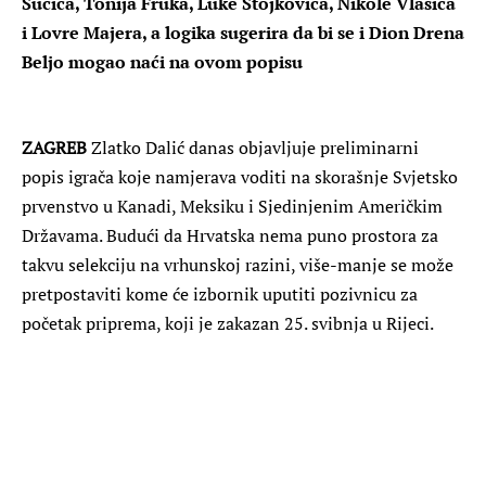
Sučića, Tonija Fruka, Luke Stojkovića, Nikole Vlašića
i Lovre Majera, a logika sugerira da bi se i Dion Drena
Beljo mogao naći na ovom popisu
ZAGREB
Zlatko Dalić danas objavljuje preliminarni
popis igrača koje namjerava voditi na skorašnje Svjetsko
prvenstvo u Kanadi, Meksiku i Sjedinjenim Američkim
Državama. Budući da Hrvatska nema puno prostora za
takvu selekciju na vrhunskoj razini, više-manje se može
pretpostaviti kome će izbornik uputiti pozivnicu za
početak priprema, koji je zakazan 25. svibnja u Rijeci.