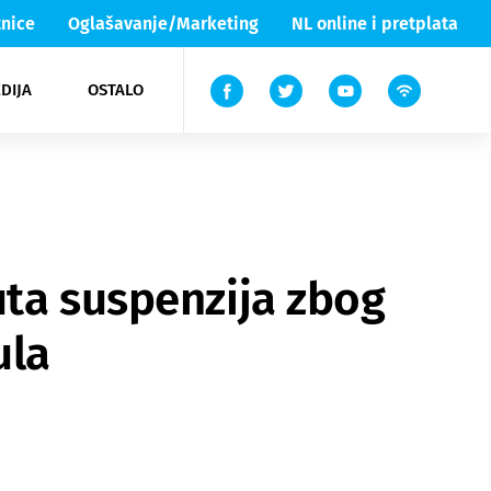
nice
Oglašavanje/Marketing
NL online i pretplata
DIJA
OSTALO
ar
ortovi
 List TV
entari
elgood
Lika & Senj
uta suspenzija zbog
ula