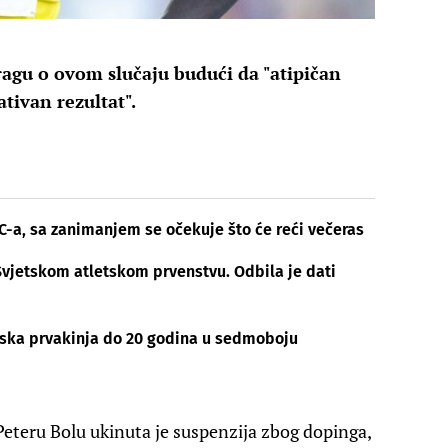
tragu o ovom slučaju budući da "atipičan
gativan rezultat".
-a, sa zanimanjem se očekuje što će reći večeras
Svjetskom atletskom prvenstvu. Odbila je dati
pska prvakinja do 20 godina u sedmoboju
teru Bolu ukinuta je suspenzija zbog dopinga,