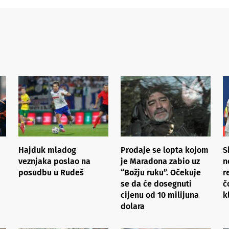
Hajduk mladog
Prodaje se lopta kojom
S
veznjaka poslao na
je Maradona zabio uz
n
posudbu u Rudeš
“Božju ruku”. Očekuje
r
se da će dosegnuti
č
cijenu od 10 milijuna
k
dolara