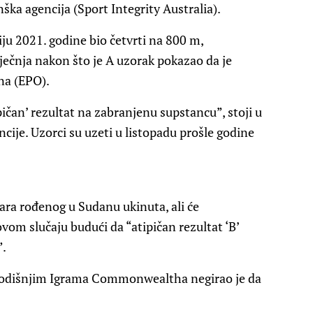
nška agencija (Sport Integrity Australia).
iju 2021. godine bio četvrti na 800 m,
ečnja nakon što je A uzorak pokazao da je
ina (EPO).
pičan’ rezultat na zabranjenu supstancu”, stoji u
cije. Uzorci su uzeti u listopadu prošle godine
čara rođenog u Sudanu ukinuta, ali će
ovom slučaju budući da “atipičan rezultat ‘B’
”.
ogodišnjim Igrama Commonwealtha negirao je da