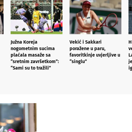
Južna Koreja
Vekić i Sakkari
H
nogometnim sucima
poražene u paru,
v
plaćala masaže sa
favoritkinje uvjerljive u
L
“sretnim završetkom”:
“singlu”
j
“Sami su to tražili”
i