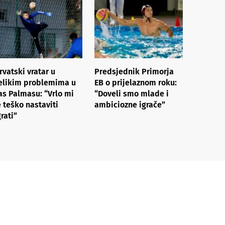
rvatski vratar u
Predsjednik Primorja
elikim problemima u
EB o prijelaznom roku:
as Palmasu: “Vrlo mi
“Doveli smo mlade i
e teško nastaviti
ambiciozne igrače”
grati”