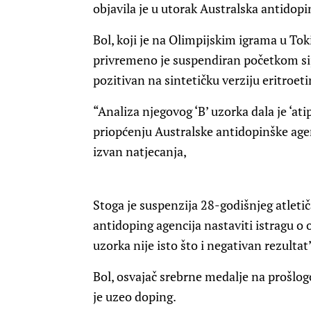
objavila je u utorak Australska antidopi
Bol, koji je na Olimpijskim igrama u Tok
privremeno je suspendiran početkom sij
pozitivan na sintetičku verziju eritroet
“Analiza njegovog ‘B’ uzorka dala je ‘ati
priopćenju Australske antidopinške agen
izvan natjecanja,
Stoga je suspenzija 28-godišnjeg atleti
antidoping agencija nastaviti istragu o 
uzorka nije isto što i negativan rezultat
Bol, osvajač srebrne medalje na prošl
je uzeo doping.