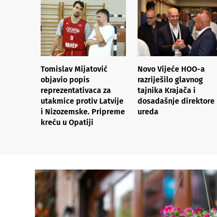
Tomislav Mijatović
Novo Vijeće HOO-a
objavio popis
razriješilo glavnog
reprezentativaca za
tajnika Krajača i
utakmice protiv Latvije
dosadašnje direktore
i Nizozemske. Pripreme
ureda
kreću u Opatiji