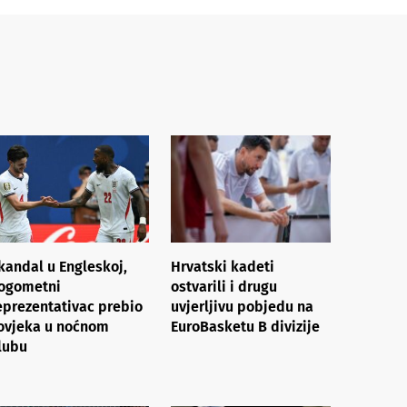
kandal u Engleskoj,
Hrvatski kadeti
ogometni
ostvarili i drugu
eprezentativac prebio
uvjerljivu pobjedu na
ovjeka u noćnom
EuroBasketu B divizije
lubu