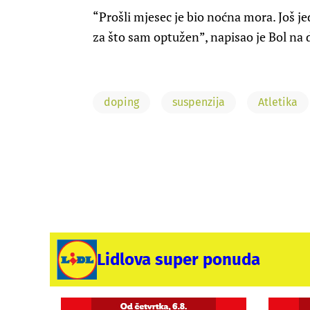
“Prošli mjesec je bio noćna mora. Još 
za što sam optužen”, napisao je Bol n
doping
suspenzija
Atletika
Lidlova super ponuda