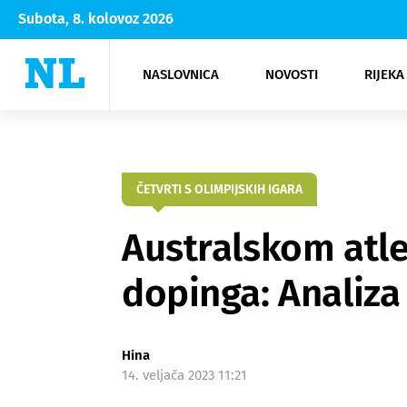
Subota, 8. kolovoz 2026
NASLOVNICA
NOVOSTI
RIJEKA
Rijeka
Kultura
Opatija
Hrvatsk
Moda
NK Rije
Sh
ČETVRTI S OLIMPIJSKIH IGARA
Australskom atle
dopinga: Analiza
Hina
14. veljača 2023 11:21