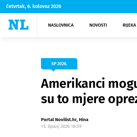
četvrtak, 6. kolovoz 2026
NASLOVNICA
NOVOSTI
RIJEKA
Rijeka
Kultura
Opatija
Hrvatsk
Moda
NK Rije
Sh
SP 2026.
Amerikanci mogu o
su to mjere opre
Portal Novilist.hr, Hina
13. lipanj 2026 16:59