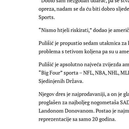
“Dobio sam nezgodan udarac, pa se stva
opreza, nadam se da ću biti dobro sljede
Sports.
“Nismo htjeli riskirati,” dodao je ameri
Pulišić je propustio sedam utakmica za 
problema s tetivom koljena pa su u am
Pulišić je apsolutno najveća zvijezda am
“Big Four” sporta – NFL, NBA, NHL, MLB
Sjedinjenih Država.
Njegov dres je najprodavaniji, a on je g
proglašen za najboljeg nogometaša SAD
Landonom Donovanom. Postao je najmla
reprezentacije sa samo 20 godina.