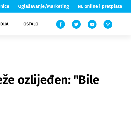
nice
Oglašavanje/Marketing
NL online i pretplata
DIJA
OSTALO
ar
ortovi
 List TV
entari
elgood
Lika & Senj
že ozlijeđen: "Bile