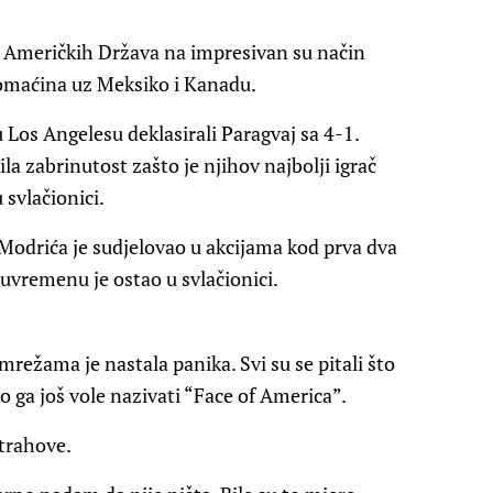
Američkih Država na impresivan su način
domaćina uz Meksiko i Kanadu.
Los Angelesu deklasirali Paragvaj sa 4-1.
a zabrinutost zašto je njihov najbolji igrač
 svlačionici.
 Modrića je sudjelovao u akcijama kod prva dva
luvremenu je ostao u svlačionici.
ežama je nastala panika. Svi su se pitali što
o ga još vole nazivati “Face of America”.
strahove.