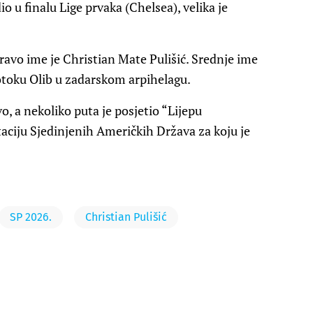
io u finalu Lige prvaka (Chelsea), velika je
pravo ime je Christian Mate Pulišić. Srednje ime
 otoku Olib u zadarskom arpihelagu.
o, a nekoliko puta je posjetio “Lijepu
taciju Sjedinjenih Američkih Država za koju je
SP 2026.
Christian Pulišić