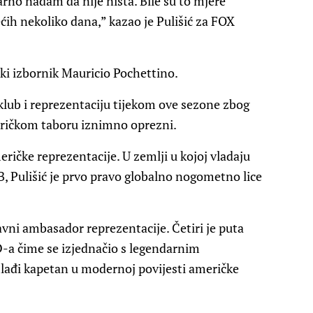
rno nadam da nije ništa. Bile su to mjere
ćih nekoliko dana,” kazao je Pulišić za FOX
čki izbornik Mauricio Pochettino.
klub i reprezentaciju tijekom ove sezone zbog
eričkom taboru iznimno oprezni.
eričke reprezentacije. U zemlji u kojoj vladaju
, Pulišić je prvo pravo globalno nogometno lice
lavni ambasador reprezentacije. Četiri je puta
-a čime se izjednačio s legendarnim
đi kapetan u modernoj povijesti američke