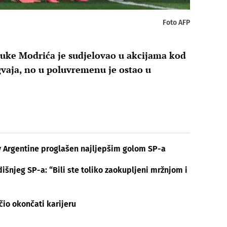
Foto AFP
 Luke Modrića je sudjelovao u akcijama kod
gvaja, no u poluvremenu je ostao u
v Argentine proglašen najljepšim golom SP-a
išnjeg SP-a: “Bili ste toliko zaokupljeni mržnjom i
čio okončati karijeru