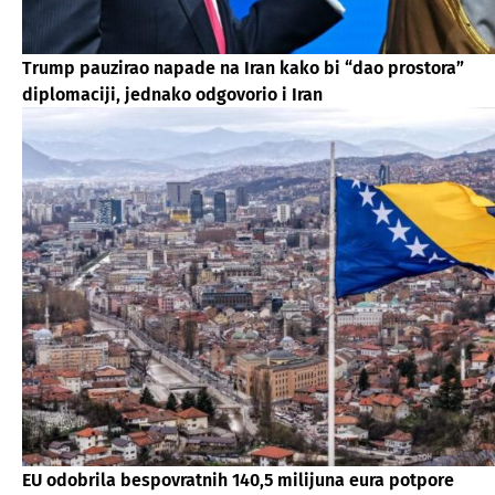
Trump pauzirao napade na Iran kako bi “dao prostora”
diplomaciji, jednako odgovorio i Iran
EU odobrila bespovratnih 140,5 milijuna eura potpore