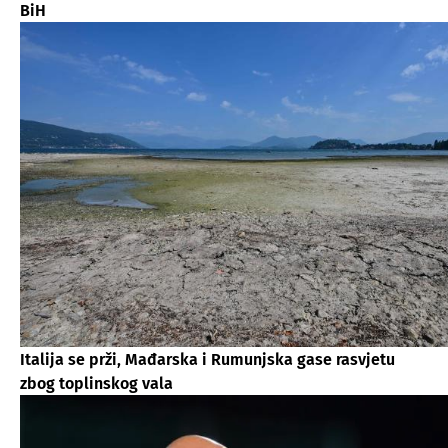
BiH
Italija se prži, Mađarska i Rumunjska gase rasvjetu
zbog toplinskog vala