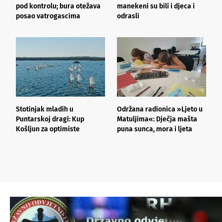
pod kontrolu; bura otežava
manekeni su bili i djeca i
i
posao vatrogascima
odrasli
o
Stotinjak mladih u
Održana radionica »Ljeto u
P
Puntarskoj dragi: Kup
Matuljima«: Dječja mašta
t
Košljun za optimiste
puna sunca, mora i ljeta