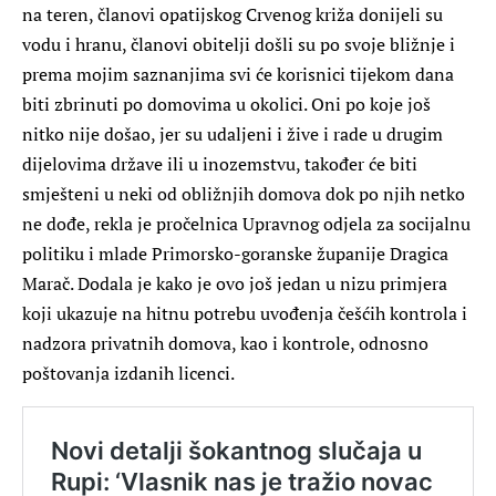
na teren, članovi opatijskog Crvenog križa donijeli su
vodu i hranu, članovi obitelji došli su po svoje bližnje i
prema mojim saznanjima svi će korisnici tijekom dana
biti zbrinuti po domovima u okolici. Oni po koje još
nitko nije došao, jer su udaljeni i žive i rade u drugim
dijelovima države ili u inozemstvu, također će biti
smješteni u neki od obližnjih domova dok po njih netko
ne dođe, rekla je pročelnica Upravnog odjela za socijalnu
politiku i mlade Primorsko-goranske županije Dragica
Marač. Dodala je kako je ovo još jedan u nizu primjera
koji ukazuje na hitnu potrebu uvođenja češćih kontrola i
nadzora privatnih domova, kao i kontrole, odnosno
poštovanja izdanih licenci.