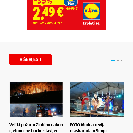
VIŠE VIJESTI
Veliki požar u Zlobinu nakon
FOTO Modna revija
P
cjelonoćne borbe stavljen
maškarada u Senju:
D