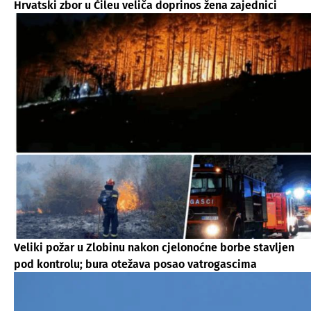
Hrvatski zbor u Čileu veliča doprinos žena zajednici
Veliki požar u Zlobinu nakon cjelonoćne borbe stavljen
pod kontrolu; bura otežava posao vatrogascima