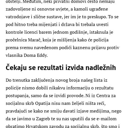
obitelji. Međutim, neki privatni domovi često nemaju
zadovoljene ni osnovne uvjete, a kamoli ugrađene
vatrodojave i slične sustave, jer im je to preskupo. To se
pod hitno treba mijenjati i država bi trebala uvesti
kontrole licenci barem jednom godišnje, istaknula je
pročelnica Marač, koja je mišljenja kako će policija
prema svemu navedenom podići kaznenu prijavu protiv
vlasnika Doma Eddy.
Čekaju se rezultati izvida nadležnih
Do trenutka zaključenja novog broja našeg lista iz
policije nismo dobili nikakvu informaciju o rezultatu
postupanja, samo da se izvidi provode. Ni iz Centra za
socijalnu skrb Opatija nisu nam željeli ništa reći,
pravdajući se kako ne smiju davati izjave medijima, nego
da se javimo u Zagreb te su nas uputili da se e-mailom
obratimo Hrvatskom zavodu za socijalnu skrb, što smo i