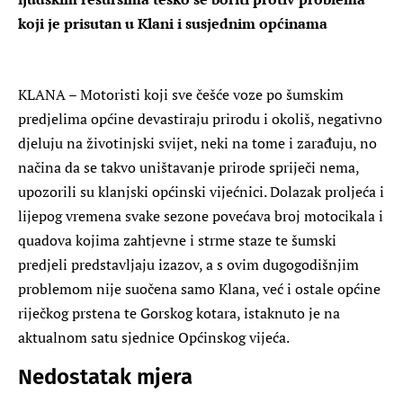
koji je prisutan u Klani i susjednim općinama
KLANA – Motoristi koji sve češće voze po šumskim
predjelima općine devastiraju prirodu i okoliš, negativno
djeluju na životinjski svijet, neki na tome i zarađuju, no
načina da se takvo uništavanje prirode spriječi nema,
upozorili su klanjski općinski vijećnici. Dolazak proljeća i
lijepog vremena svake sezone povećava broj motocikala i
quadova kojima zahtjevne i strme staze te šumski
predjeli predstavljaju izazov, a s ovim dugogodišnjim
problemom nije suočena samo Klana, već i ostale općine
riječkog prstena te Gorskog kotara, istaknuto je na
aktualnom satu sjednice Općinskog vijeća.
Nedostatak mjera