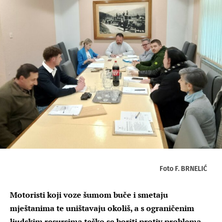
Foto F. BRNELIĆ
Motoristi koji voze šumom buče i smetaju
mještanima te uništavaju okoliš, a s ograničenim
ljudskim resursima teško se boriti protiv problema