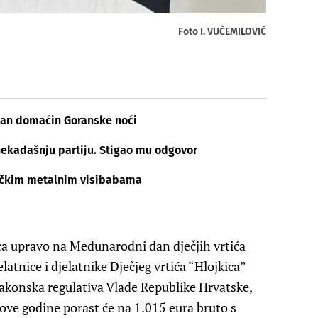
Foto I. VUČEMILOVIĆ
šan domaćin Goranske noći
nekadašnju partiju. Stigao mu odgovor
lničkim metalnim visibabama
a upravo na Međunarodni dan dječjih vrtića
latnice i djelatnike Dječjeg vrtića “Hlojkica”
akonska regulativa Vlade Republike Hrvatske,
 ove godine porast će na 1.015 eura bruto s