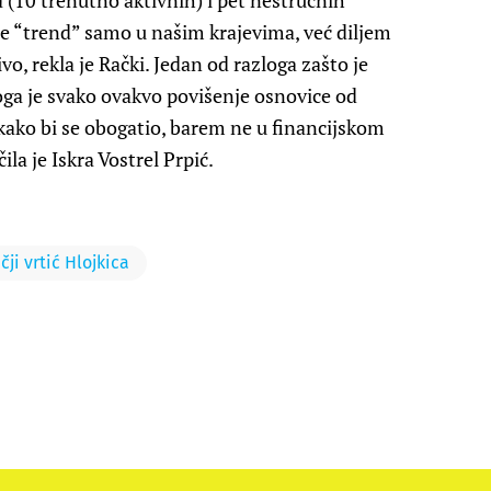
ca (10 trenutno aktivnih) i pet nestručnih
e “trend” samo u našim krajevima, već diljem
ivo, rekla je Rački. Jedan od razloga zašto je
oga je svako ovakvo povišenje osnovice od
i kako bi se obogatio, barem ne u financijskom
a je Iskra Vostrel Prpić.
čji vrtić Hlojkica