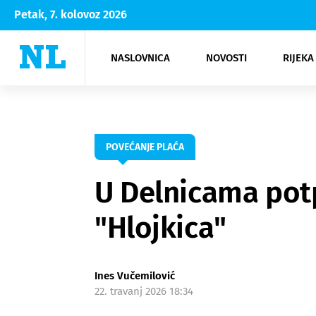
Petak, 7. kolovoz 2026
NASLOVNICA
NOVOSTI
RIJEKA
Rijeka
Kultura
Opatija
Hrvatsk
Moda
NK Rije
Sh
POVEĆANJE PLAĆA
U Delnicama potp
"Hlojkica"
Ines Vučemilović
22. travanj 2026 18:34