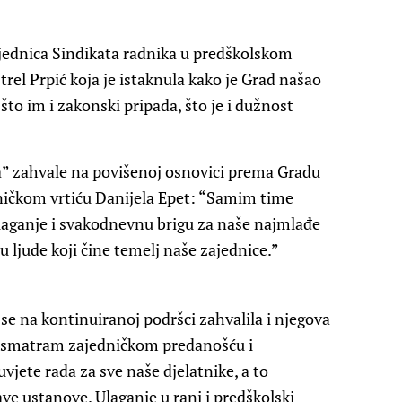
sjednica Sindikata radnika u predškolskom
rel Prpić koja je istaknula kako je Grad našao
 što im i zakonski pripada, što je i dužnost
ca” zahvale na povišenoj osnovici prema Gradu
elničkom vrtiću Danijela Epet: “Samim time
zalaganje i svakodnevnu brigu za naše najmlađe
u ljude koji čine temelj naše zajednice.”
se na kontinuiranoj podršci zahvalila i njegova
ak smatram zajedničkom predanošću i
jete rada za sve naše djelatnike, a to
ave ustanove. Ulaganje u rani i predškolski