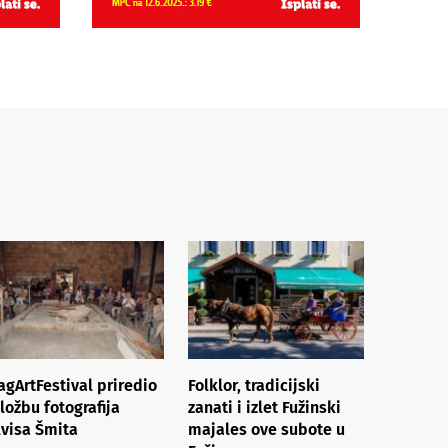
agArtFestival priredio
Folklor, tradicijski
zložbu fotografija
zanati i izlet Fužinski
lvisa Šmita
majales ove subote u