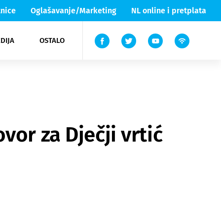
nice
Oglašavanje/Marketing
NL online i pretplata
DIJA
OSTALO
ar
ortovi
 List TV
entari
elgood
Lika & Senj
or za Dječji vrtić