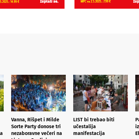
Vanna, Rišpet i Milde
LIST bi trebao biti
P
Sorte Party donose tri
učestalija
i
ka
nezaboravne večeri na
manifestacija
E