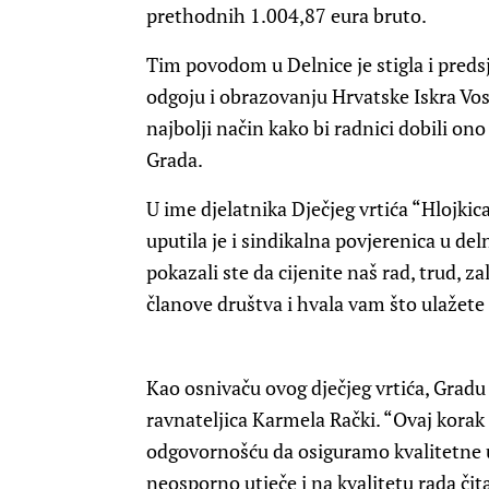
prethodnih 1.004,87 eura bruto.
Tim povodom u Delnice je stigla i pred
odgoju i obrazovanju Hrvatske Iskra Vost
najbolji način kako bi radnici dobili ono
Grada.
U ime djelatnika Dječjeg vrtića “Hlojki
uputila je i sindikalna povjerenica u d
pokazali ste da cijenite naš rad, trud, 
članove društva i hvala vam što ulažete 
Kao osnivaču ovog dječjeg vrtića, Gradu 
ravnateljica Karmela Rački. “Ovaj kor
odgovornošću da osiguramo kvalitetne uv
neosporno utječe i na kvalitetu rada čit