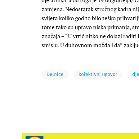
djelatnika, a od toga je 14 odgojitelja/i
zamjena. Nedostatak stručnog kadra nij
svijeta koliko god to bilo teško prihvatlj
tome tako su upravo niska primanja, st
značaja – “U vrtić nitko ne dolazi radit
smislu. U duhovnom možda i da” zaključil
Delnice
kolektivni ugovor
dje