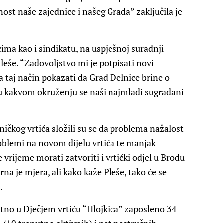
ost naše zajednice i našeg Grada” zaključila je
cima kao i sindikatu, na uspješnoj suradnji
leše. “Zadovoljstvo mi je potpisati novi
 taj način pokazati da Grad Delnice brine o
 u kakvom okruženju se naši najmlađi sugrađani
ničkog vrtića složili su se da problema nažalost
problemi na novom dijelu vrtića te manjak
 vrijeme morati zatvoriti i vrtićki odjel u Brodu
na je mjera, ali kako kaže Pleše, tako će se
.
utno u Dječjem vrtiću “Hlojkica” zaposleno 34