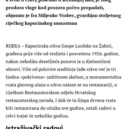
prodora vlage kod prozora počeo propadati,
objasnio je fra Miljenko Vrabec, gvardijan stoljetnog
riječkog kapucinskog samostana
RIJEKA – Kapucinska crkva Gospe Lurdske na Žabici,
građena prije više od stoljeća i posvećena 1926. godine,
nakon nekoliko desetljeća ponovo je u djelomičnoj
obnovi. Više od polovice središnje lađe crkve već je tri
tjedna »pokriveno« zaštitnom skelom, a monumentalna
vrata glavnog ulaza u crkvu nalaze se na restauraciji, u
riječkom Restauratorskom odjelu Hrvatskog
restauratorskog zavoda. I dok će ta lijepa drvena vrata
biti restaurirana do ožujka ove godine, ostali radovi u
crkvi trajat će nekoliko godina.
Istraživački radovi