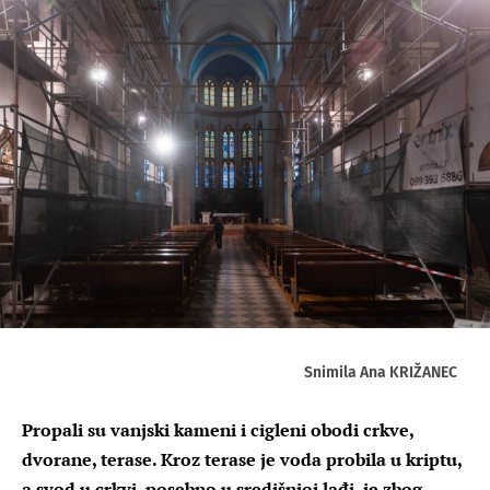
Snimila Ana KRIŽANEC
Propali su vanjski kameni i cigleni obodi crkve,
dvorane, terase. Kroz terase je voda probila u kriptu,
a svod u crkvi, posebno u središnjoj lađi, je zbog