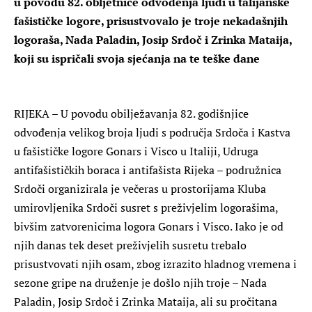
u povodu 82. obljetnice odvođenja ljudi u talijanske
fašističke logore, prisustvovalo je troje nekadašnjih
logoraša, Nada Paladin, Josip Srdoč i Zrinka Mataija,
koji su ispričali svoja sjećanja na te teške dane
RIJEKA – U povodu obilježavanja 82. godišnjice
odvođenja velikog broja ljudi s područja Srdoča i Kastva
u fašističke logore Gonars i Visco u Italiji, Udruga
antifašističkih boraca i antifašista Rijeka – podružnica
Srdoči organizirala je večeras u prostorijama Kluba
umirovljenika Srdoči susret s preživjelim logorašima,
bivšim zatvorenicima logora Gonars i Visco. Iako je od
njih danas tek deset preživjelih susretu trebalo
prisustvovati njih osam, zbog izrazito hladnog vremena i
sezone gripe na druženje je došlo njih troje – Nada
Paladin, Josip Srdoč i Zrinka Mataija, ali su pročitana