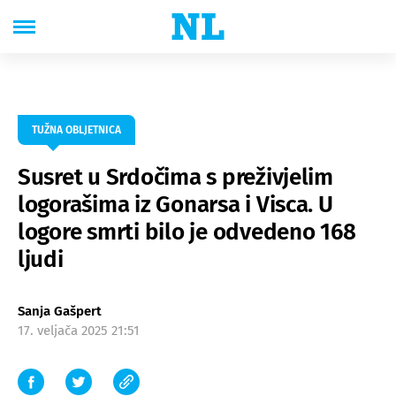
TUŽNA OBLJETNICA
Susret u Srdočima s preživjelim
logorašima iz Gonarsa i Visca. U
logore smrti bilo je odvedeno 168
ljudi
Sanja Gašpert
17. veljača 2025 21:51