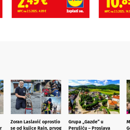
Zoran Laslavić oprostio
Grupa „Gazde“ u
M
r
se od kujice Rain, prvog
Perušiću – Proslava
G