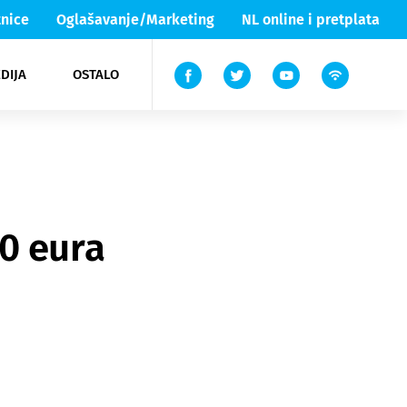
nice
Oglašavanje/Marketing
NL online i pretplata
DIJA
OSTALO
ar
ortovi
 List TV
entari
elgood
Lika & Senj
0 eura