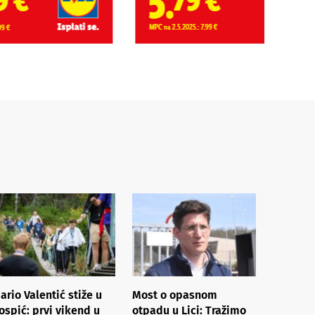
ario Valentić stiže u
Most o opasnom
ospić: prvi vikend u
otpadu u Lici: Tražimo