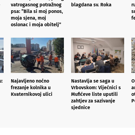
e
vatrogasnog potražnog
blagdana sv. Roka
r
psa: “Bila si moj ponos,
s
moja sjena, moj
f
oslonac i moja obitelj”
u:
Najavljeno noćno
Nastavlja se saga u
O
frezanje kolnika u
Vrbovskom: Vijećnici s
a
Kvaternikovoj ulici
Mufićeve liste uputili
o
zahtjev za sazivanje
P
sjednice