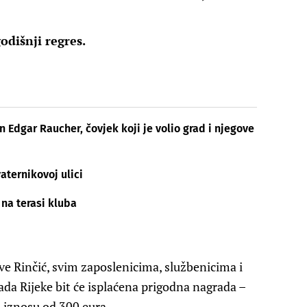
odišnji regres.
Edgar Raucher, čovjek koji je volio grad i njegove
aternikovoj ulici
 na terasi kluba
e Rinčić, svim zaposlenicima, službenicima i
da Rijeke bit će isplaćena prigodna nagrada –
 iznosu od 300 eura.