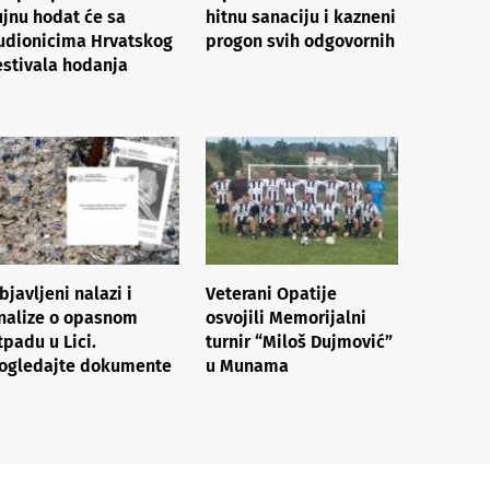
ujnu hodat će sa
hitnu sanaciju i kazneni
udionicima Hrvatskog
progon svih odgovornih
estivala hodanja
bjavljeni nalazi i
Veterani Opatije
nalize o opasnom
osvojili Memorijalni
tpadu u Lici.
turnir “Miloš Dujmović”
ogledajte dokumente
u Munama