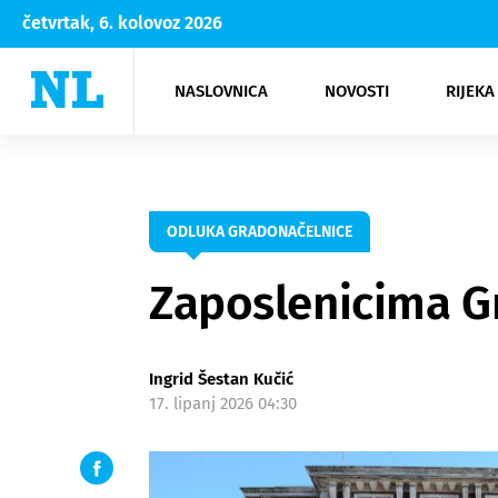
četvrtak, 6. kolovoz 2026
NASLOVNICA
NOVOSTI
RIJEKA
Rijeka
Kultura
Opatija
Hrvatsk
Moda
NK Rije
Sh
ODLUKA GRADONAČELNICE
Zaposlenicima Gr
Ingrid Šestan Kučić
17. lipanj 2026 04:30