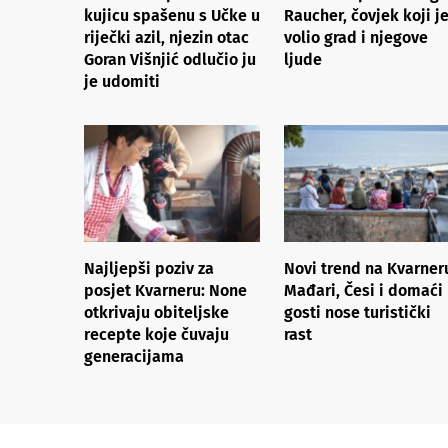
kujicu spašenu s Učke u
Raucher, čovjek koji j
riječki azil, njezin otac
volio grad i njegove
Goran Višnjić odlučio ju
ljude
je udomiti
Najljepši poziv za
Novi trend na Kvarner
posjet Kvarneru: None
Mađari, Česi i domaći
otkrivaju obiteljske
gosti nose turistički
recepte koje čuvaju
rast
generacijama