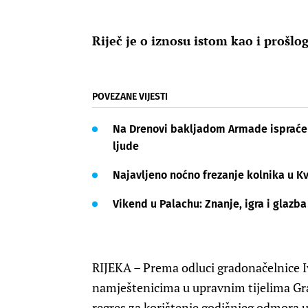
Riječ je o iznosu istom kao i prošlog
POVEZANE VIJESTI
Na Drenovi bakljadom Armade ispraćen 
ljude
Najavljeno noćno frezanje kolnika u Kv
Vikend u Palachu: Znanje, igra i glazba
RIJEKA – Prema odluci gradonačelnice Iv
namještenicima u upravnim tijelima Gra
regres za korištenje godišnjeg odmora u