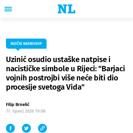
RIJEČKI NADBISKUP
Uzinić osudio ustaške natpise i
nacističke simbole u Rijeci: "Barjaci
vojnih postrojbi više neće biti dio
procesije svetoga Vida"
Filip Brnelić
17. lipanj 2026 19:08