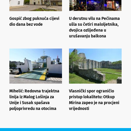
Gospić zbog puknuća cijevi
U derutnu vilu na Pećinama
K
dio dana bez vode
ušla su četiri maloljetnika,
e
dvojica ozlijeđena u
v
urušavanju balkona
i
Mihelić: Redovna trajektna
Vlasnički spor ograničio
L
linija iz Malog Lošinja za
pristup lokalitetu: Otkup
u
Unije i Susak spašava
Mirina zapeo je na procjeni
poljoprivredu na otocima
vrijednosti