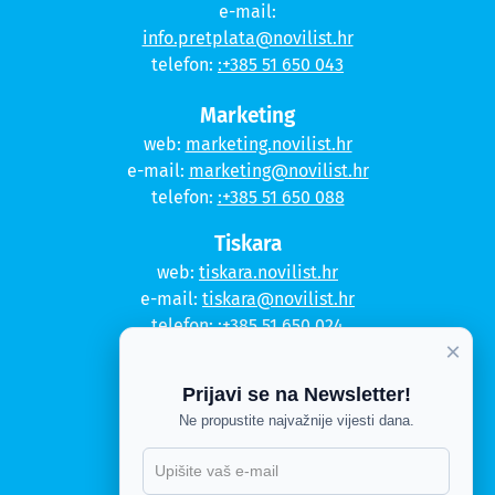
e-mail:
info.pretplata@novilist.hr
telefon:
:+385 51 650 043
Marketing
web:
marketing.novilist.hr
e-mail:
marketing@novilist.hr
telefon:
:+385 51 650 088
Tiskara
web:
tiskara.novilist.hr
e-mail:
tiskara@novilist.hr
telefon:
:+385 51 650 024
×
Copyright © 2020. Novi list
Prijavi se na Newsletter!
Kontakt
Ne propustite najvažnije vijesti dana.
Politika privatnosti
X
Politika kolačića