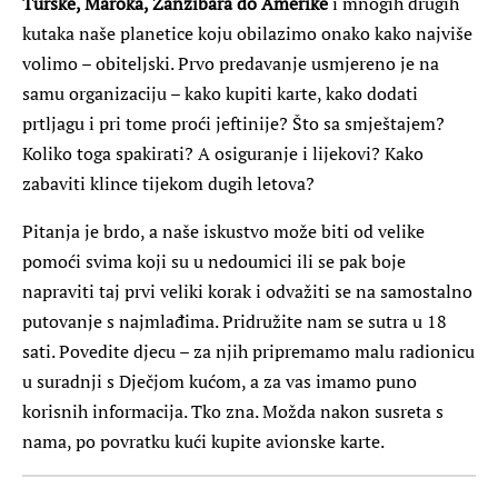
Turske, Maroka, Zanzibara do Amerike
i mnogih drugih
kutaka naše planetice koju obilazimo onako kako najviše
volimo – obiteljski. Prvo predavanje usmjereno je na
samu organizaciju – kako kupiti karte, kako dodati
prtljagu i pri tome proći jeftinije? Što sa smještajem?
Koliko toga spakirati? A osiguranje i lijekovi? Kako
zabaviti klince tijekom dugih letova?
Pitanja je brdo, a naše iskustvo može biti od velike
pomoći svima koji su u nedoumici ili se pak boje
napraviti taj prvi veliki korak i odvažiti se na samostalno
putovanje s najmlađima. Pridružite nam se sutra u 18
sati. Povedite djecu – za njih pripremamo malu radionicu
u suradnji s Dječjom kućom, a za vas imamo puno
korisnih informacija. Tko zna. Možda nakon susreta s
nama, po povratku kući kupite avionske karte.