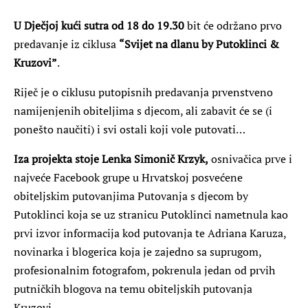
U Dječjoj kući sutra od 18 do 19.30
bit će održano prvo
predavanje iz ciklusa
“Svijet na dlanu by Putoklinci &
Kruzovi”
.
Riječ je o ciklusu putopisnih predavanja prvenstveno
namijenjenih obiteljima s djecom, ali zabavit će se (i
ponešto naučiti) i svi ostali koji vole putovati…
Iza projekta stoje Lenka Simonič Krzyk,
osnivačica prve i
najveće Facebook grupe u Hrvatskoj posvećene
obiteljskim putovanjima Putovanja s djecom by
Putoklinci koja se uz stranicu Putoklinci nametnula kao
prvi izvor informacija kod putovanja te Adriana Karuza,
novinarka i blogerica koja je zajedno sa suprugom,
profesionalnim fotografom, pokrenula jedan od prvih
putničkih blogova na temu obiteljskih putovanja
Kruzovi.