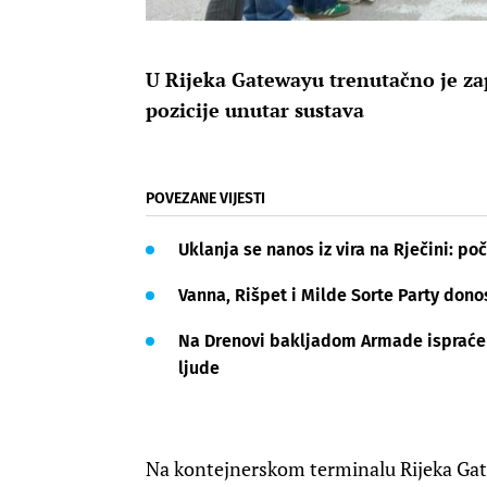
U Rijeka Gatewayu trenutačno je zap
pozicije unutar sustava
POVEZANE VIJESTI
Uklanja se nanos iz vira na Rječini: poč
Vanna, Rišpet i Milde Sorte Party dono
Na Drenovi bakljadom Armade ispraćen 
ljude
Na kontejnerskom terminalu Rijeka Gat