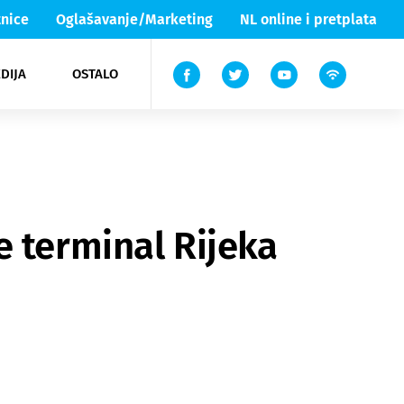
nice
Oglašavanje/Marketing
NL online i pretplata
DIJA
OSTALO
ar
ortovi
 List TV
entari
elgood
Lika & Senj
e terminal Rijeka