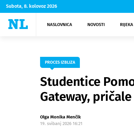
Subota, 8. kolovoz 2026
NASLOVNICA
NOVOSTI
RIJEKA
Rijeka
Kultura
Opatija
Hrvatsk
Moda
NK Rije
Sh
PROCES IZBLIZA
Studentice Pomor
Gateway, pričale
Olga Monika Menčik
19. svibanj 2026 16:21