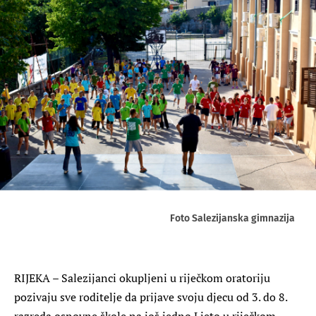
Foto Salezijanska gimnazija
RIJEKA – Salezijanci okupljeni u riječkom oratoriju
pozivaju sve roditelje da prijave svoju djecu od 3. do 8.
razreda osnovne škole na još jedno Ljeto u riječkom