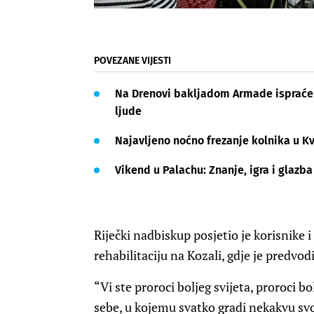
POVEZANE VIJESTI
Na Drenovi bakljadom Armade ispraćen 
ljude
Najavljeno noćno frezanje kolnika u Kv
Vikend u Palachu: Znanje, igra i glazba
Riječki nadbiskup posjetio je korisnike i
rehabilitaciju na Kozali, gdje je predvod
“Vi ste proroci boljeg svijeta, proroci b
sebe, u kojemu svatko gradi nekakvu svoj