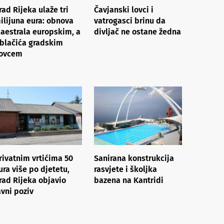
rad Rijeka ulaže tri
Čavjanski lovci i
ilijuna eura: obnova
vatrogasci brinu da
aestrala europskim, a
divljač ne ostane žedna
blačića gradskim
ovcem
rivatnim vrtićima 50
Sanirana konstrukcija
ura više po djetetu,
rasvjete i školjka
rad Rijeka objavio
bazena na Kantridi
avni poziv