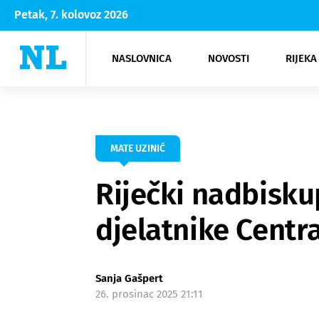
Petak, 7. kolovoz 2026
NASLOVNICA
NOVOSTI
RIJEKA
Rijeka
Kultura
Opatija
Hrvatsk
Moda
NK Rije
Sh
MATE UZINIĆ
Riječki nadbiskup
djelatnike Centra
Sanja Gašpert
26. prosinac 2025 21:11