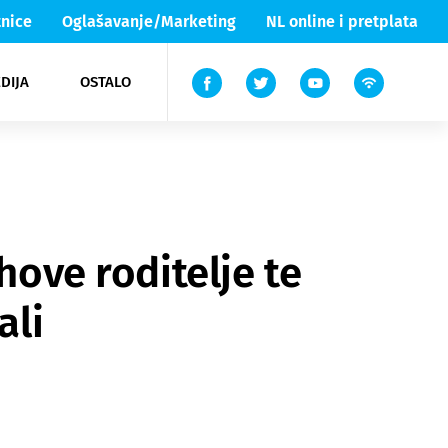
nice
Oglašavanje/Marketing
NL online i pretplata
DIJA
OSTALO
ar
ortovi
 List TV
entari
elgood
Lika & Senj
hove roditelje te
ali