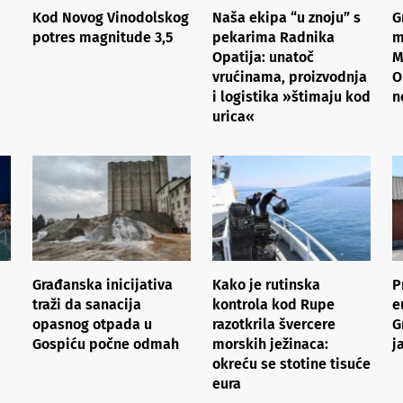
Kod Novog Vinodolskog
Naša ekipa “u znoju” s
G
potres magnitude 3,5
pekarima Radnika
m
Opatija: unatoč
M
vrućinama, proizvodnja
O
i logistika »štimaju kod
n
urica«
Građanska inicijativa
Kako je rutinska
P
traži da sanacija
kontrola kod Rupe
e
opasnog otpada u
razotkrila švercere
G
Gospiću počne odmah
morskih ježinaca:
j
okreću se stotine tisuće
eura