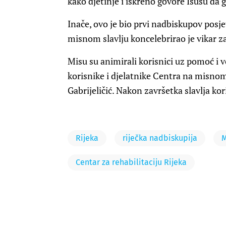
kako djetinje i iskreno govore Isusu da g
Inače, ovo je bio prvi nadbiskupov posje
misnom slavlju koncelebrirao je vikar z
Misu su animirali korisnici uz pomoć i v
korisnike i djelatnike Centra na misnom 
Gabrijeličić. Nakon završetka slavlja kor
Rijeka
riječka nadbiskupija
M
Centar za rehabilitaciju Rijeka