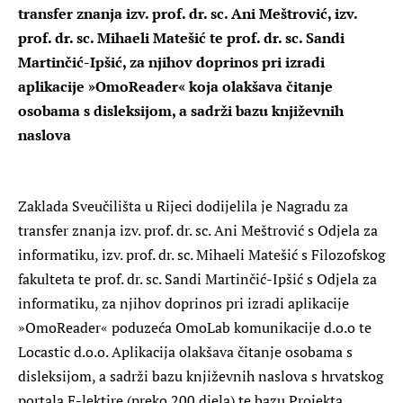
transfer znanja izv. prof. dr. sc. Ani Meštrović, izv.
prof. dr. sc. Mihaeli Matešić te prof. dr. sc. Sandi
Martinčić-Ipšić, za njihov doprinos pri izradi
aplikacije »OmoReader« koja olakšava čitanje
osobama s disleksijom, a sadrži bazu književnih
naslova
Z
aklada Sveučilišta u Rijeci dodijelila je Nagradu za
transfer znanja izv. prof. dr. sc. Ani Meštrović s Odjela za
informatiku, izv. prof. dr. sc. Mihaeli Matešić s Filozofskog
fakulteta te prof. dr. sc. Sandi Martinčić-Ipšić s Odjela za
informatiku, za njihov doprinos pri izradi aplikacije
»OmoReader« poduzeća OmoLab komunikacije d.o.o te
Locastic d.o.o. Aplikacija olakšava čitanje osobama s
disleksijom, a sadrži bazu književnih naslova s hrvatskog
portala E-lektire (preko 200 djela) te bazu Projekta