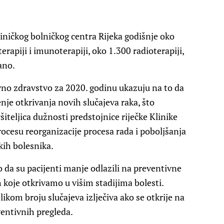
Kliničkog bolničkog centra Rijeka godišnje oko
apiji i imunoterapiji, oko 1.300 radioterapiji,
ano.
no zdravstvo za 2020. godinu ukazuju na to da
nje otkrivanja novih slučajeva raka, što
ršiteljica dužnosti predstojnice riječke Klinike
procesu reorganizacije procesa rada i poboljšanja
ških bolesnika.
o da su pacijenti manje odlazili na preventivne
 koje otkrivamo u višim stadijima bolesti.
likom broju slučajeva izlječiva ako se otkrije na
entivnih pregleda.