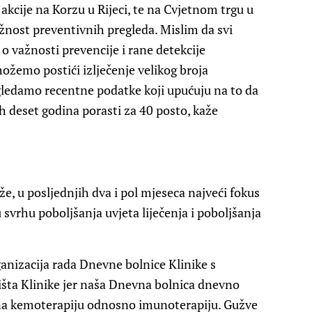
kcije na Korzu u Rijeci, te na Cvjetnom trgu u
žnost preventivnih pregleda. Mislim da svi
o važnosti prevencije i rane detekcije
možemo postići izlječenje velikog broja
gledamo recentne podatke koji upućuju na to da
h deset godina porasti za 40 posto, kaže
že, u posljednjih dva i pol mjeseca najveći fokus
svrhu poboljšanja uvjeta liječenja i poboljšanja
ganizacija rada Dnevne bolnice Klinike s
šta Klinike jer naša Dnevna bolnica dnevno
e na kemoterapiju odnosno imunoterapiju. Gužve