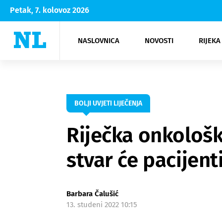
Petak, 7. kolovoz 2026
NASLOVNICA
NOVOSTI
RIJEKA
Rijeka
Kultura
Opatija
Hrvatsk
Moda
NK Rije
Sh
BOLJI UVJETI LIJEČENJA
Riječka onkološk
stvar će pacijen
Barbara Čalušić
13. studeni 2022 10:15