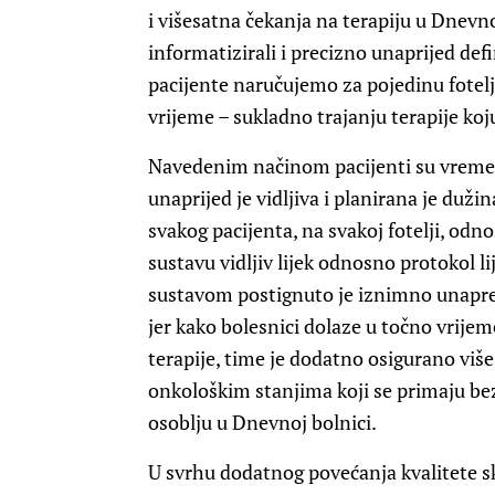
i višesatna čekanja na terapiju u Dnevn
informatizirali i precizno unaprijed de
pacijente naručujemo za pojedinu fotelj
vrijeme – sukladno trajanju terapije koj
Navedenim načinom pacijenti su vremens
unaprijed je vidljiva i planirana je duži
svakog pacijenta, na svakoj fotelji, odn
sustavu vidljiv lijek odnosno protokol l
sustavom postignuto je iznimno unapređ
jer kako bolesnici dolaze u točno vrijem
terapije, time je dodatno osigurano viš
onkološkim stanjima koji se primaju bez 
osoblju u Dnevnoj bolnici.
U svrhu dodatnog povećanja kvalitete sk