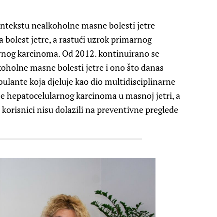
kontekstu nealkoholne masne bolesti jetre
 bolest jetre, a rastući uzrok primarnog
rnog karcinoma. Od 2012. kontinuirano se
oholne masne bolesti jetre i ono što danas
ante koja djeluje kao dio multidisciplinarne
je hepatocelularnog karcinoma u masnoj jetri, a
a korisnici nisu dolazili na preventivne preglede