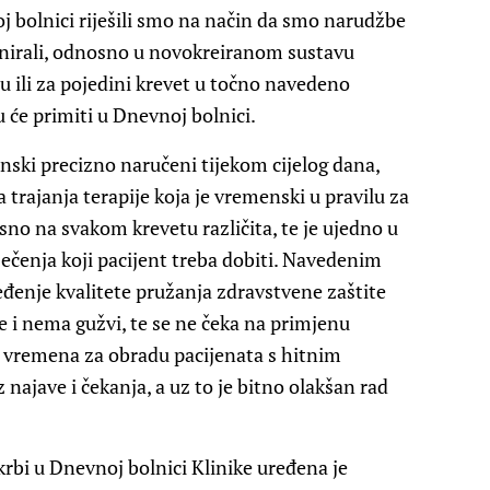
oj bolnici riješili smo na način da smo narudžbe
finirali, odnosno u novokreiranom sustavu
u ili za pojedini krevet u točno navedeno
u će primiti u Dnevnoj bolnici.
ki precizno naručeni tijekom cijelog dana,
na trajanja terapije koja je vremenski u pravilu za
osno na svakom krevetu različita, te je ujedno u
iječenja koji pacijent treba dobiti. Navedenim
enje kvalitete pružanja zdravstvene zaštite
e i nema gužvi, te se ne čeka na primjenu
e vremena za obradu pacijenata s hitnim
najave i čekanja, a uz to je bitno olakšan rad
rbi u Dnevnoj bolnici Klinike uređena je