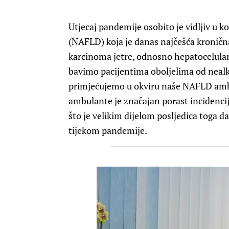
Utjecaj pandemije osobito je vidljiv u 
(NAFLD) koja je danas najčešća kronična
karcinoma jetre, odnosno hepatocelula
bavimo pacijentima oboljelima od nealk
primjećujemo u okviru naše NAFLD ambul
ambulante je značajan porast incidenci
što je velikim dijelom posljedica toga d
tijekom pandemije.