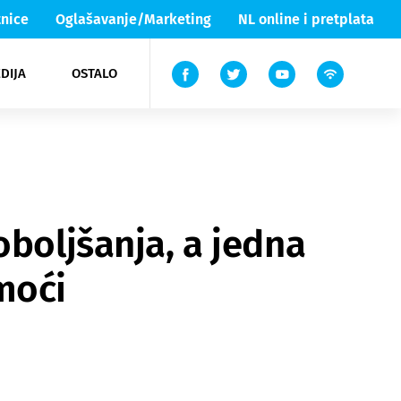
nice
Oglašavanje/Marketing
NL online i pretplata
DIJA
OSTALO
ar
ortovi
 List TV
entari
elgood
Lika & Senj
oboljšanja, a jedna
moći