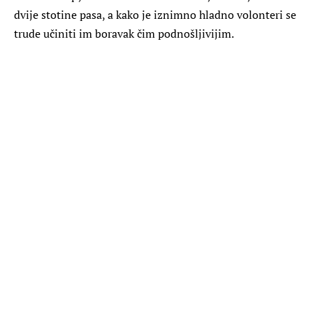
dvije stotine pasa, a kako je iznimno hladno volonteri se
trude učiniti im boravak čim podnošljivijim.