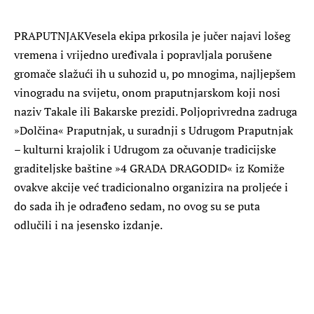
PRAPUTNJAKVesela ekipa prkosila je jučer najavi lošeg
vremena i vrijedno uređivala i popravljala porušene
gromače slažući ih u suhozid u, po mnogima, najljepšem
vinogradu na svijetu, onom praputnjarskom koji nosi
naziv Takale ili Bakarske prezidi. Poljoprivredna zadruga
»Dolčina« Praputnjak, u suradnji s Udrugom Praputnjak
– kulturni krajolik i Udrugom za očuvanje tradicijske
graditeljske baštine »4 GRADA DRAGODID« iz Komiže
ovakve akcije već tradicionalno organizira na proljeće i
do sada ih je odrađeno sedam, no ovog su se puta
odlučili i na jesensko izdanje.