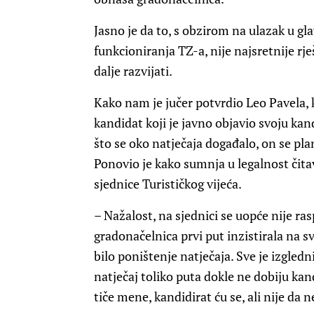
Jasno je da to, s obzirom na ulazak u g
funkcioniranja TZ-a, nije najsretnije rje
dalje razvijati.
Kako nam je jučer potvrdio Leo Pavela, k
kandidat koji je javno objavio svoju ka
što se oko natječaja događalo, on se plan
Ponovio je kako sumnja u legalnost čitav
sjednice Turističkog vijeća.
– Nažalost, na sjednici se uopće nije r
gradonačelnica prvi put inzistirala na 
bilo poništenje natječaja. Sve je izgledn
natječaj toliko puta dokle ne dobiju kand
tiče mene, kandidirat ću se, ali nije da 