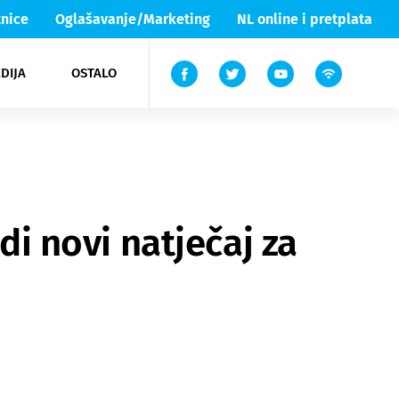
nice
Oglašavanje/Marketing
NL online i pretplata
DIJA
OSTALO
ar
ortovi
 List TV
entari
elgood
Lika & Senj
di novi natječaj za