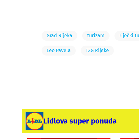
Grad Rijeka
turizam
riječki t
Leo Pavela
TZG Rijeke
Lidlova super ponuda