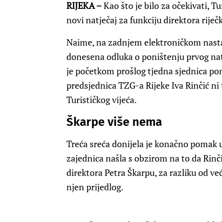
RIJEKA –
Kao što je bilo za očekivati, T
novi natječaj za funkciju direktora riječ
Naime, na zadnjem elektroničkom nastav
donesena odluka o poništenju prvog natj
je početkom prošlog tjedna sjednica pon
predsjednica TZG-a Rijeke Iva Rinčić ni 
Turističkog vijeća.
Škarpe više nema
Treća sreća donijela je konačno pomak u o
zajednica našla s obzirom na to da Rinč
direktora Petra Škarpu, za razliku od već
njen prijedlog.