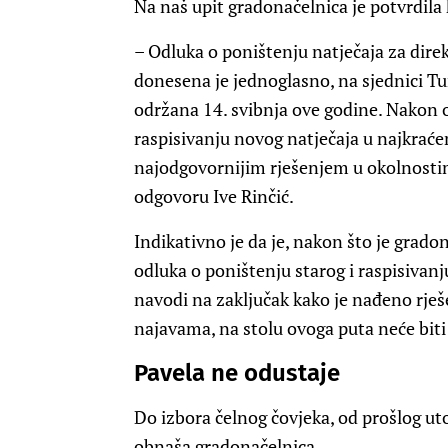
Na naš upit gradonačelnica je potvrdila 
– Odluka o poništenju natječaja za direk
donesena je jednoglasno, na sjednici Tur
održana 14. svibnja ove godine. Nakon o
raspisivanju novog natječaja u najkra
najodgovornijim rješenjem u okolnostima 
odgovoru Ive Rinčić.
Indikativno je da je, nakon što je grado
odluka o poništenju starog i raspisivan
navodi na zaključak kako je nađeno rješe
najavama, na stolu ovoga puta neće biti
Pavela ne odustaje
Do izbora čelnog čovjeka, od prošlog utor
obnaša gradonačelnica.