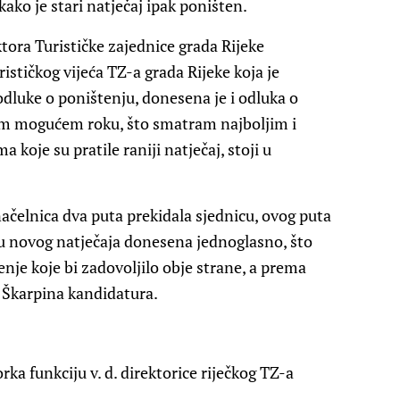
kako je stari natječaj ipak poništen.
tora Turističke zajednice grada Rijeke
ističkog vijeća TZ-a grada Rijeke koja je
dluke o poništenju, donesena je i odluka o
ćem mogućem roku, što smatram najboljim i
koje su pratile raniji natječaj, stoji u
načelnica dva puta prekidala sjednicu, ovog puta
ju novog natječaja donesena jednoglasno, što
nje koje bi zadovoljilo obje strane, a prema
 Škarpina kandidatura.
ka funkciju v. d. direktorice riječkog TZ-a