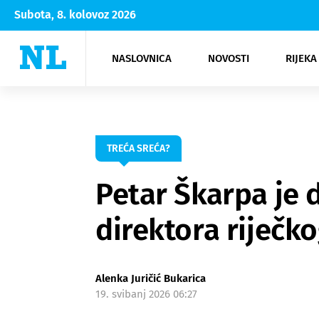
Subota, 8. kolovoz 2026
NASLOVNICA
NOVOSTI
RIJEKA
Rijeka
Kultura
Opatija
Hrvatsk
Moda
NK Rije
Sh
TREĆA SREĆA?
Petar Škarpa je d
direktora riječko
Alenka Juričić Bukarica
19. svibanj 2026 06:27