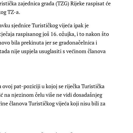
uristička zajednica grada (TZG) Rijeke raspisat će
kog TZ-a.
ku sjednice Turističkog vijeća ipak je
ečaja raspisanog još 16. ožujka, i to nakon što
ovo bila prekinuta jer se gradonačelnica i
tada nije uspjela usuglasiti s većinom članova
voj pat-poziciji u kojoj se riječka Turistička
ić na njezinom čelu više ne vidi dosadašnjeg
ine članova Turističkog vijeća koji nisu bili za