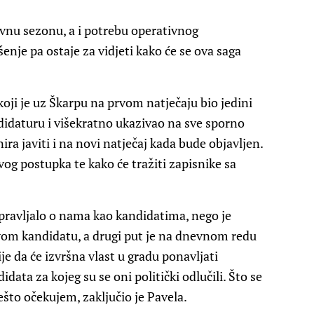
lavnu sezonu, a i potrebu operativnog
šenje pa ostaje za vidjeti kako će se ova saga
oji je uz Škarpu na prvom natječaju bio jedini
ndidaturu i višekratno ukazivao na sve sporno
ira javiti i na novi natječaj kada bude objavljen.
og postupka te kako će tražiti zapisnike sa
aspravljalo o nama kao kandidatima, nego je
svom kandidatu, a drugi put je na dnevnom redu
ije da će izvršna vlast u gradu ponavljati
idata za kojeg su se oni politički odlučili. Što se
nešto očekujem, zaključio je Pavela.