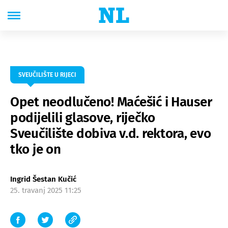
SVEUČILIŠTE U RIJECI
Opet neodlučeno! Maćešić i Hauser
podijelili glasove, riječko
Sveučilište dobiva v.d. rektora, evo
tko je on
Ingrid Šestan Kučić
25. travanj 2025 11:25