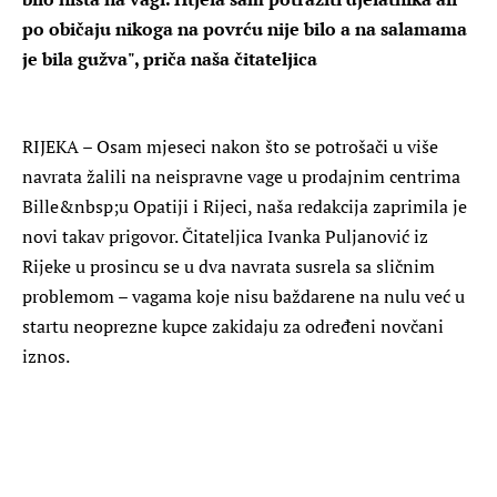
po običaju nikoga na povrću nije bilo a na salamama
je bila gužva", priča naša čitateljica
RIJEKA
– Osam mjeseci nakon što se potrošači
u više
navrata žalili na neispravne vage u prodajnim centrima
Bille&nbsp;u Opatiji i Rijeci, naša redakcija zaprimila je
novi takav prigovor. Čitateljica Ivanka Puljanović iz
Rijeke u prosincu se u dva navrata susrela sa sličnim
problemom – vagama koje nisu baždarene na nulu već u
startu neoprezne kupce zakidaju za određeni novčani
iznos.