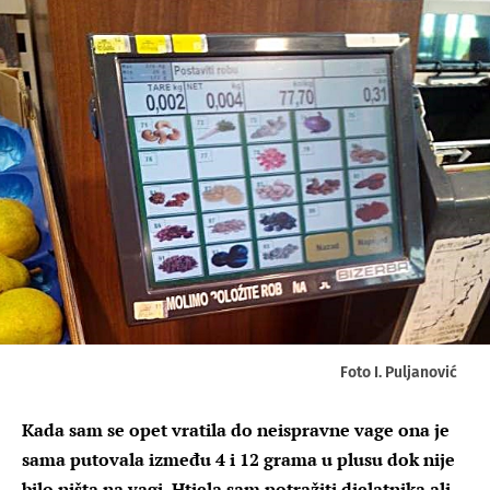
Foto I. Puljanović
Kada sam se opet vratila do neispravne vage ona je
sama putovala između 4 i 12 grama u plusu dok nije
bilo ništa na vagi. Htjela sam potražiti djelatnika ali