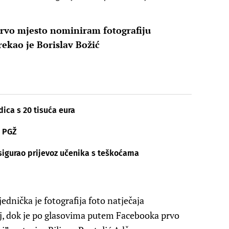
prvo mjesto nominiram fotografiju
rekao je Borislav Božić
dica s 20 tisuća eura
u PGŽ
osigurao prijevoz učenika s teškoćama
dnička je fotografija foto natječaja
j, dok je po glasovima putem Facebooka prvo