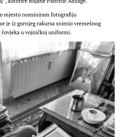
nj”, autorice Biljane Pantelić Adžage.
vo mjesto nominiram fotografiju
or je iz gornjeg rakursa snimio vremešnog
g čovjeka u vojničkoj uniformi.