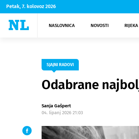
Petak, 7. kolovoz 2026
NASLOVNICA
NOVOSTI
RIJEKA
Rijeka
Kultura
Opatija
Hrvatsk
Moda
NK Rije
Sh
SJAJNI RADOVI
Odabrane najbolj
Sanja Gašpert
04. lipanj 2026 21:03