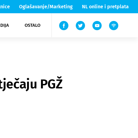
nice
Oglašavanje/Marketing
NL online i pretplata
DIJA
OSTALO
ar
ortovi
 List TV
entari
elgood
Lika & Senj
tječaju PGŽ