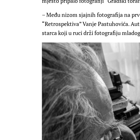
mjesto pripalo fotografiji “Gradski tora
– Među nizom sjajnih fotografija na pr
“Retrospektiva” Vanje Pastuhovića. Aut
starca koji u ruci drži fotografiju mlado