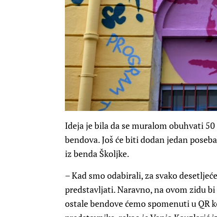
Ideja je bila da se muralom obuhvati 50 
bendova. Još će biti dodan jedan pose
iz benda Školjke.
– Kad smo odabirali, za svako desetljeć
predstavljati. Naravno, na ovom zidu bi 
ostale bendove ćemo spomenuti u QR kod