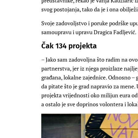
predstavnike, rekao je Vanja Kauzlarić i
svog postojanja, tako da je i ona obiljež
Svoje zadovoljstvo i poruke podrške uput
samoupravu i upravu Dragica Fadljević.
Čak 134 projekta
– Jako sam zadovoljna što radim na o
partnerstva, jer iz njega proizlaze najlj
građana, lokalne zajednice. Odnosno – g
da pitate što je grad napravio za mene.
projekta vrijednosti oko milijun eura od
a ostalo je sve doprinos volontera i loka