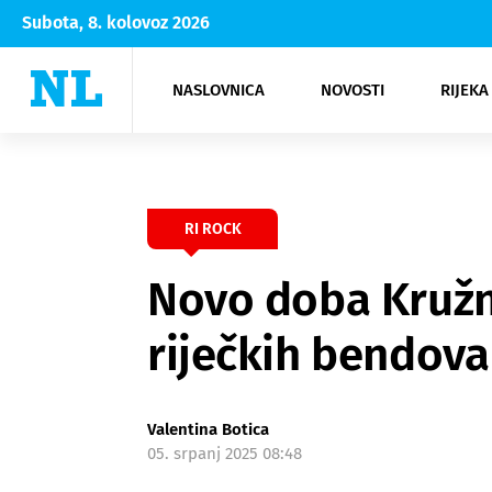
Subota, 8. kolovoz 2026
NASLOVNICA
NOVOSTI
RIJEKA
Rijeka
Kultura
Opatija
Hrvatsk
Moda
NK Rije
Sh
RI ROCK
Novo doba Kružn
riječkih bendova
Valentina Botica
05. srpanj 2025 08:48