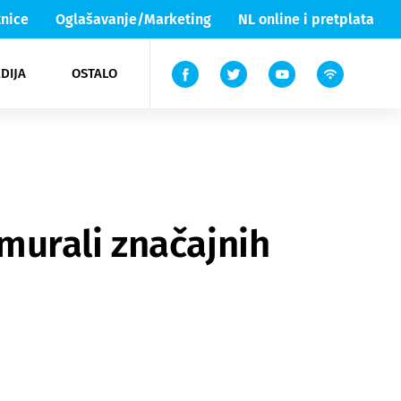
nice
Oglašavanje/Marketing
NL online i pretplata
DIJA
OSTALO
ar
ortovi
 List TV
entari
elgood
Lika & Senj
murali značajnih