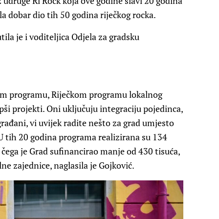
z udruge Ri Rock koja ove godine slavi 20 godina
ila dobar dio tih 50 godina riječkog rocka.
ila je i voditeljica Odjela za gradsku
vom programu, Riječkom programu lokalnog
epši projekti. Oni uključuju integraciju pojedinca,
rađani, vi uvijek radite nešto za grad umjesto
 U tih 20 godina programa realizirana su 134
 čega je Grad sufinancirao manje od 430 tisuća,
lne zajednice, naglasila je Gojković.