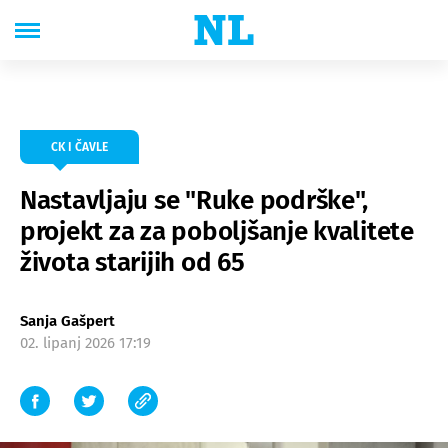
CK I ČAVLE
Nastavljaju se "Ruke podrške",
projekt za za poboljšanje kvalitete
života starijih od 65
Sanja Gašpert
02. lipanj 2026 17:19