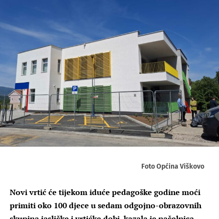
Foto Općina Viškovo
Novi vrtić će tijekom iduće pedagoške godine moći
primiti oko 100 djece u sedam odgojno-obrazovnih
skupina jasličke i vrtićke dobi, kazala je načelnica