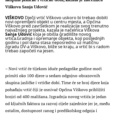
Viškova Sanja Udović
VIŠKOVO
Dječji vrtić Viškovo uskoro bi trebao dobiti
novi opremljeni objekt u centru mjesta, a Općina
Viškovo pred završetkom je realizacije svog trenutno
najvažnijeg projekta, kazala je načelnica Viškova
Sanja Udović
koja je obišla gradilište novog
vrtića.Gradnja i opremanje objekta, koji posljednjih
godinu i pol dana stasa neposredno uz matičnu
zgradu DV-a Viškovo, bliže se kraju, a vrtić bi s radom
trebao započeti na jesen.
– Novi vrtić će tijekom iduće pedagoške godine moći
primiti oko 100 djece u sedam odgojno-obrazovnih
skupina jasličke i vrtićke dobi. Time će se broj djece koja
pohađaju vrtić čiji je osnivač Općina Viškovo približiti
brojci od 400 mališana. Izgradnja novog vrtića je jedan
od ključnih faktora za razvoj cijele zajednice jer je, među
ostalim, dostupnost ranog i predškolskog odgoja i