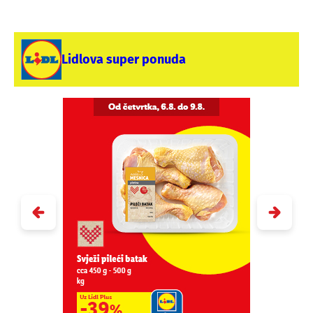
Lidlova super ponuda