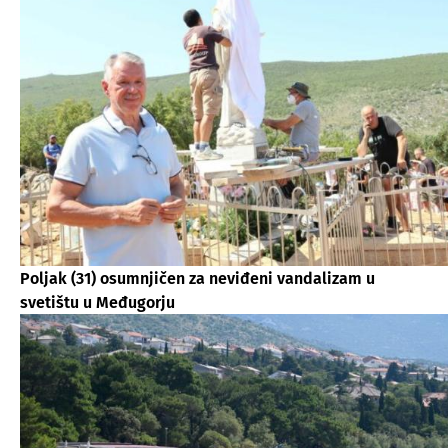
Poljak (31) osumnjičen za neviđeni vandalizam u
svetištu u Međugorju