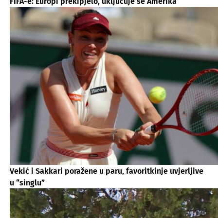
FIFA-e: Europi prekipjelo, uključuje se Amerika
Vekić i Sakkari poražene u paru, favoritkinje uvjerljive
u “singlu”