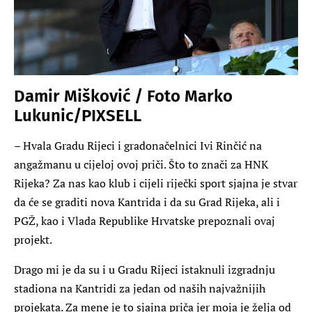
Damir Mišković / Foto Marko
Lukunic/PIXSELL
– Hvala Gradu Rijeci i gradonačelnici Ivi Rinčić na
angažmanu u cijeloj ovoj priči. Što to znači za HNK
Rijeka? Za nas kao klub i cijeli riječki sport sjajna je stvar
da će se graditi nova Kantrida i da su Grad Rijeka, ali i
PGŽ, kao i Vlada Republike Hrvatske prepoznali ovaj
projekt.
Drago mi je da su i u Gradu Rijeci istaknuli izgradnju
stadiona na Kantridi za jedan od naših najvažnijih
projekata. Za mene je to sjajna priča jer moja je želja od