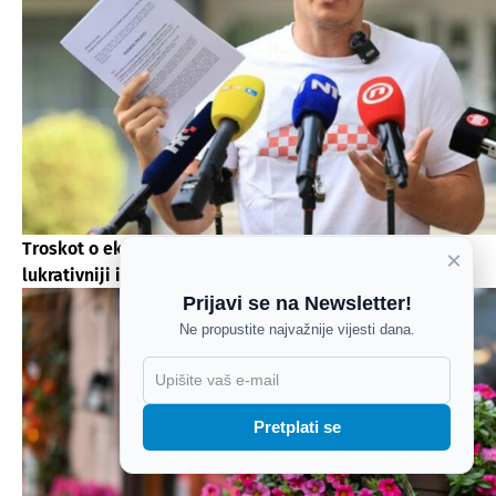
Troskot o eko krizi u Gospiću: “Opasan otpad puno
×
lukrativniji i unosniji biznis od kokaina”
Prijavi se na Newsletter!
Ne propustite najvažnije vijesti dana.
X
Pretplati se