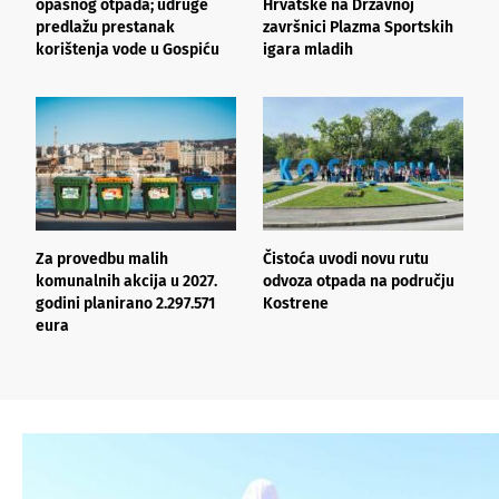
opasnog otpada; udruge
Hrvatske na Državnoj
f
predlažu prestanak
završnici Plazma Sportskih
G
korištenja vode u Gospiću
igara mladih
“
Za provedbu malih
Čistoća uvodi novu rutu
L
komunalnih akcija u 2027.
odvoza otpada na području
z
godini planirano 2.297.571
Kostrene
eura