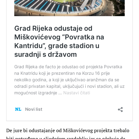
De jure bi odustajanje od Miškovićevog projekta trebalo
biti potvrđeno u sljedećem razdoblju jer se očekuje da