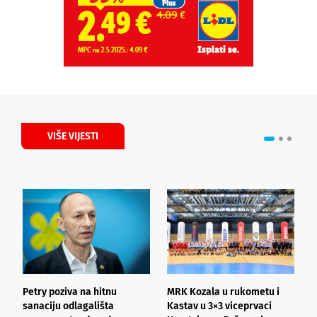
VIŠE VIJESTI
Petry poziva na hitnu
MRK Kozala u rukometu i
P
sanaciju odlagališta
Kastav u 3×3 viceprvaci
s