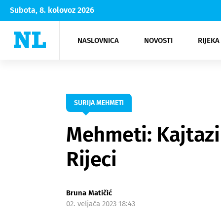
Subota, 8. kolovoz 2026
NASLOVNICA
NOVOSTI
RIJEKA
Rijeka
Kultura
Opatija
Hrvatsk
Moda
NK Rije
Sh
SURIJA MEHMETI
Mehmeti: Kajtazi
Rijeci
Bruna Matičić
02. veljača 2023 18:43