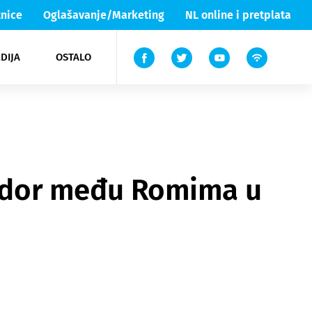
nice
Oglašavanje/Marketing
NL online i pretplata
DIJA
OSTALO
ar
ortovi
 List TV
entari
elgood
Lika & Senj
razdor među Romima u