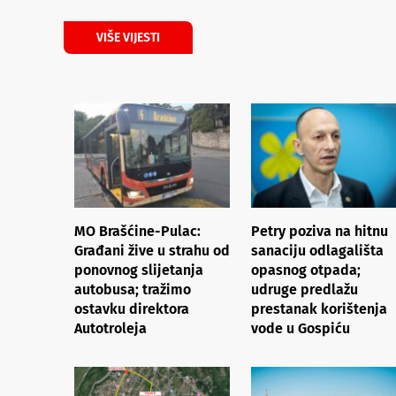
VIŠE VIJESTI
MO Brašćine-Pulac:
Petry poziva na hitnu
Građani žive u strahu od
sanaciju odlagališta
ponovnog slijetanja
opasnog otpada;
autobusa; tražimo
udruge predlažu
ostavku direktora
prestanak korištenja
Autotroleja
vode u Gospiću