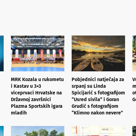
MRK Kozala u rukometu
Pobjednici natječaja za
V
i Kastav u 3×3
srpanj su Linda
m
viceprvaci Hrvatske na
Spicijarić s fotografijom
o
Državnoj završnici
“Usred sivila” i Goran
G
Plazma Sportskih igara
Grudić s fotografijom
mladih
“Klimno nakon nevere”