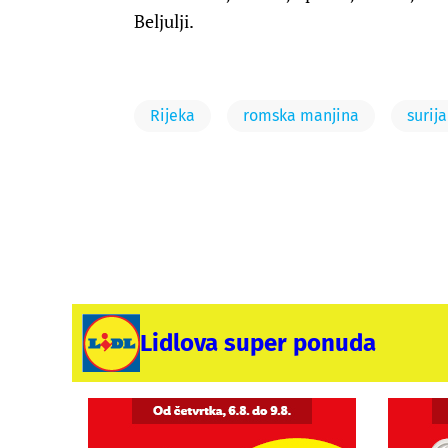
Beljulji.
Rijeka
romska manjina
surij
Lidlova super ponuda