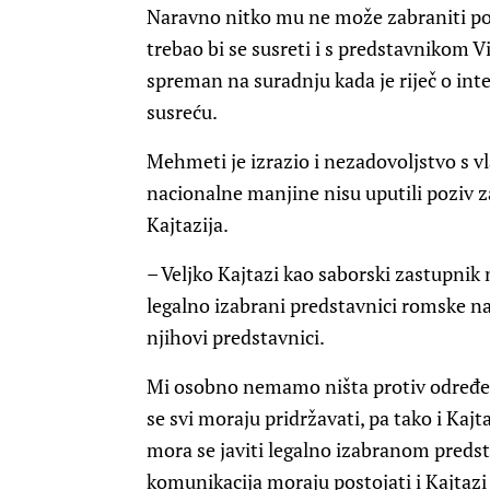
Naravno nitko mu ne može zabraniti posj
trebao bi se susreti i s predstavnikom 
spreman na suradnju kada je riječ o int
susreću.
Mehmeti je izrazio i nezadovoljstvo s v
nacionalne manjine nisu uputili poziv z
Kajtazija.
– Veljko Kajtazi kao saborski zastupnik m
legalno izabrani predstavnici romske nac
njihovi predstavnici.
Mi osobno nemamo ništa protiv određene 
se svi moraju pridržavati, pa tako i Kajt
mora se javiti legalno izabranom predsta
komunikacija moraju postojati i Kajtazi 