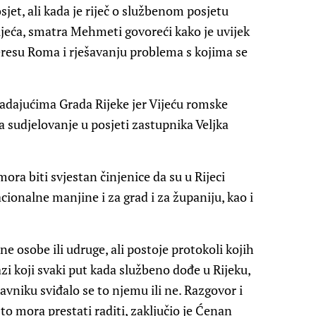
et, ali kada je riječ o službenom posjetu
Vijeća, smatra Mehmeti govoreći kako je uvijek
eresu Roma i rješavanju problema s kojima se
ladajućima Grada Rijeke jer Vijeću romske
a sudjelovanje u posjeti zastupnika Veljka
ora biti svjestan činjenice da su u Rijeci
ionalne manjine i za grad i za županiju, kao i
osobe ili udruge, ali postoje protokoli kojih
azi koji svaki put kada službeno dođe u Rijeku,
vniku sviđalo se to njemu ili ne. Razgovor i
to mora prestati raditi, zaključio je Ćenan