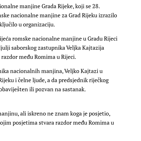
nalne manjine Grada Rijeke, koji se 28.
mske nacionalne manjine za Grad Rijeku izrazilo
ključilo u organizaciju.
Vijeća romske nacionalne manjine u Gradu Rijeci
julji saborskog zastupnika Veljka Kajtazija
ra razdor među Romima u Rijeci.
nika nacionalnih manjina, Veljko Kajtazi u
Rijeku i čelne ljude, a da predsjednik riječkog
baviješten ili pozvan na sastanak.
anjinu, ali iskreno ne znam koga je posjetio,
svojim posjetima stvara razdor među Romima u